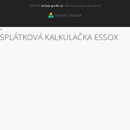
2026 ©
eshop-gude.cz
, všechna práva vyhrazena
Vytvořil Shoptet
×
SPLÁTKOVÁ KALKULAČKA ESSOX