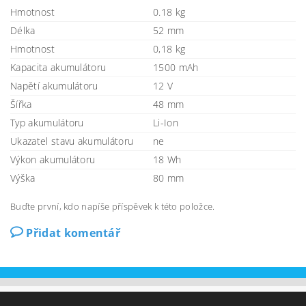
Hmotnost
0.18 kg
Délka
52 mm
Hmotnost
0,18 kg
Kapacita akumulátoru
1500 mAh
Napětí akumulátoru
12 V
Šířka
48 mm
Typ akumulátoru
Li-Ion
Ukazatel stavu akumulátoru
ne
Výkon akumulátoru
18 Wh
Výška
80 mm
Buďte první, kdo napíše příspěvek k této položce.
Přidat komentář