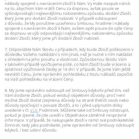
náklady spojené s navrácením zboží k Nám. Vy máte naopak nárok
na to, abychom Vám vrátili Cenu za dopravu, avšak pouze ve
výši
odpovídající nejlevnějšímu nabízenému způsobu dodání Zboží,
který jsme pro dodání Zboží nabízeli. V případě odstoupení
z důvodu, že My porušíme uzavřenou Smlouvu, hradíme i náklady
spojené s navrácením zboží k Nám, ovšem opět pouze do výše Ceny
za dopravu ve výši
odpovídající nejlevnějšímu nabízenému způsobu
dodání Zboží, který jsme při dodání Zboží nabízeli.
7. Odpovídáte Nám škodu v případech, kdy bude Zboží poškozeno v
důsledku Vašeho nakládání s ním jinak, než je nutné s ním nakládat
s ohledem na jeho povahu a vlastnosti. Způsobenou škodu Vám
v takovém případě vyúčtujeme poté, co Nám Zboží bude vráceno a
splatnost vyúčtované částky je 14 dní. V případě, že jsme Vám ještě
nevrátili Cenu, jsme oprávněni pohledávku z titulu nákladů započíst
na Vaši pohledávku na vrácení Ceny.
8. My jsme oprávněni odstoupit od Smlouvy kdykoliv před tím, než
Vám dodáme Zboží, pokud existují objektivní důvody, proč není
možné Zboží dodat (zejména důvody na straně třetích osob nebo
důvody spočívající v povaze Zboží), a to i před uplynutím doby
uvedené v čl.
VI.9.
Podmínek. Můžeme také od Smlouvy odstoupit,
pokud je zjevné, že jste uvedli v Objednávce záměrně nesprávné
informace. V případě, že nakupujete zboží v rámci své podnikatelské
činnosti, tedy jako podnikatel, jsme oprávněni od Smlouvy odstoupit
kdykoli, i bez udání důvodu.