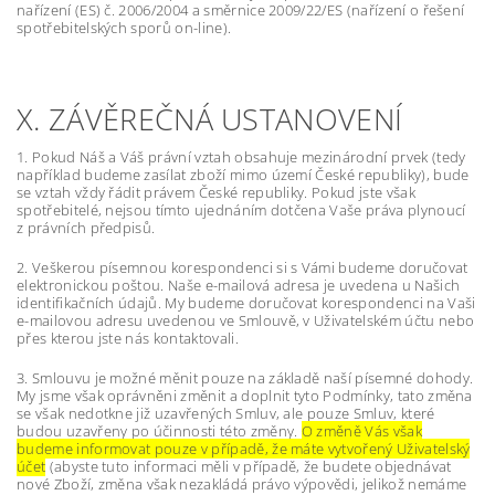
nařízení (ES) č. 2006/2004 a směrnice 2009/22/ES (nařízení o řešení
spotřebitelských sporů on-line).
X. ZÁVĚREČNÁ USTANOVENÍ
1. Pokud Náš a Váš právní vztah obsahuje mezinárodní prvek (tedy
například budeme zasílat zboží mimo území České republiky), bude
se vztah vždy řádit právem České republiky. Pokud jste však
spotřebitelé, nejsou tímto ujednáním dotčena Vaše práva plynoucí
z právních předpisů.
2. Veškerou písemnou korespondenci si s Vámi budeme doručovat
elektronickou poštou. Naše e-mailová adresa je uvedena u Našich
identifikačních údajů. My budeme doručovat korespondenci na Vaši
e-mailovou adresu uvedenou ve Smlouvě, v Uživatelském účtu nebo
přes kterou jste nás kontaktovali.
3. Smlouvu je možné měnit pouze na základě naší písemné dohody.
My jsme však oprávněni změnit a doplnit tyto Podmínky, tato změna
se však nedotkne již uzavřených Smluv, ale pouze Smluv, které
budou uzavřeny po účinnosti této změny.
O změně Vás však
budeme informovat pouze v případě, že máte vytvořený Uživatelský
účet
(abyste tuto informaci měli v případě, že budete objednávat
nové Zboží, změna však nezakládá právo výpovědi, jelikož nemáme