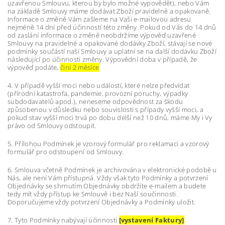
uzavřenou Smlouvu, kterou by bylo možné vypovědět), nebo Vám
na základě Smlouvy máme dodávat Zboží pravidelně a opakovaně.
Informace o změně Vám zašleme na Vaši e-mailovou adresu
nejméně 14 dní před účinností této změny. Pokud od Vás do 14 dnů
od zaslání informace o změně neobdržíme výpověď uzavřené
Smlouvy na pravidelné a opakované dodávky Zboží, stávají se nové
podmínky součástí naší Smlouvy a uplatní se na další dodávku Zboží
následující po účinnosti změny. Výpovědní doba v případě, že
výpověď podáte,
činí 2 měsíce
.
4. V případě vyšší moci nebo událostí, které nelze předvídat
(přírodní katastrofa, pandemie, provozní poruchy, výpadky
subdodavatelů apod.), neneseme odpovědnost za škodu
způsobenou v důsledku nebo souvislosti s případy vyšší moci, a
pokud stav vyšší moci trvá po dobu delší než 10 dnů, máme My i Vy
právo od Smlouvy odstoupit.
5. Přílohou Podmínek je vzorový formulář pro reklamaci a vzorový
formulář pro odstoupení od Smlouvy.
6. Smlouva včetně Podmínek je archivována v elektronické podobě u
Nás, ale není Vám přístupná. Vždy však tyto Podmínky a potvrzení
Objednávky se shrnutím Objednávky obdržíte e-mailem a budete
tedy mít vždy přístup ke Smlouvě i bez Naší součinnosti.
Doporučujeme vždy potvrzení Objednávky a Podmínky uložit.
7. Tyto Podmínky nabývají účinnosti
[vystavení Faktury]
.