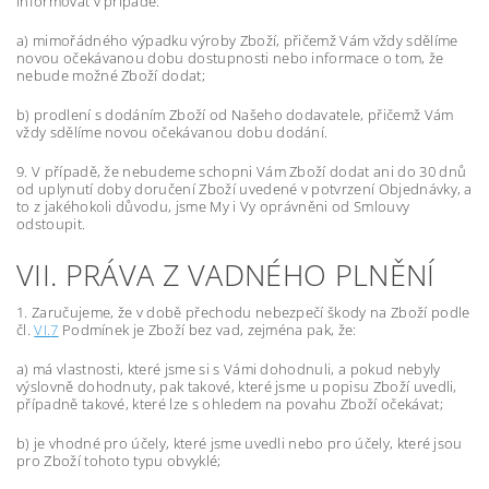
informovat v případě:
a) mimořádného výpadku výroby Zboží, přičemž Vám vždy sdělíme
novou očekávanou dobu dostupnosti nebo informace o tom, že
nebude možné Zboží dodat;
b) prodlení s dodáním Zboží od Našeho dodavatele, přičemž Vám
vždy sdělíme novou očekávanou dobu dodání.
9.
V případě, že nebudeme schopni Vám Zboží dodat ani do 30 dnů
od uplynutí doby doručení Zboží uvedené v potvrzení Objednávky, a
to z jakéhokoli důvodu, jsme My i Vy oprávněni od Smlouvy
odstoupit.
VII. PRÁVA Z VADNÉHO PLNĚNÍ
1.
Zaručujeme, že v době přechodu nebezpečí škody na Zboží podle
čl.
VI.
7
Podmínek je Zboží bez vad, zejména pak, že:
a) má vlastnosti, které jsme si s Vámi dohodnuli, a pokud nebyly
výslovně dohodnuty, pak takové, které jsme u popisu Zboží uvedli,
případně takové, které lze s ohledem na povahu Zboží očekávat;
b) je vhodné pro účely, které jsme uvedli nebo pro účely, které jsou
pro Zboží tohoto typu obvyklé;