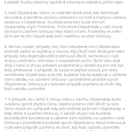
k platbě“ budou všechny vyplněné informace odeslány přímo Nám.
5. Vaši Objednávku Vám v co nejkratší době poté, kdy Nám bude
doručena, potvrdíme zprávou odeslanou na Vaši e-mailovou adresu
zadanou v Objednávce. Součástí potvrzení bude shrnutí
Objednávky a tyto Podmínky. Potvrzením Objednávky z naší strany
dochází k uzavření Smlouvy mezi Námi a Vámi. Podmínky ve znění
účinném ke dni Objednávky tvoří nedílnou součást Smlouvy.
6. Mohou nastat i případy, kdy Vám nebudeme moci Objednávku
potvrdit. Jedná se zejména o situace, kdy Zboží není dostupné nebo
případy, kdy objednáte větší počet kusů Zboží, než kolik je z naší
strany umožněno. Informaci o maximálním počtu Zboží Vám však
vždy v rámci E-shopu předem poskytneme a neměla by pro Vás být
tedy překvapivá. V případě, že nastane jakýkoli důvod, pro který
nemůžeme Objednávku potvrdit, budeme Vás kontaktovat a zašleme
Vám nabídku na uzavření Smlouvy v pozměněné podobě oproti
Objednávce. Smlouva je v takovém případě uzavřena ve chvíli, kdy
Naši nabídku potvrdíte.
7. V případě, že v rámci E-shopu nebo v návrhu Objednávky bude
uvedena zjevně chybná Cena, nejsme povinni Vám Zboží za tuto
Cenu dodat ani v případě, kdy jste obdrželi potvrzení Objednávky, a
tedy došlo k uzavření Smlouvy. V takové situaci Vás budeme
bezodkladně kontaktovat a zašleme Vám nabídku na uzavření nové
Smlouvy v pozměněné podobě oproti Objednávce. Nová Smlouva je
v takovém případě uzavřena ve chvíli, kdy Naši nabídku potvrdíte.