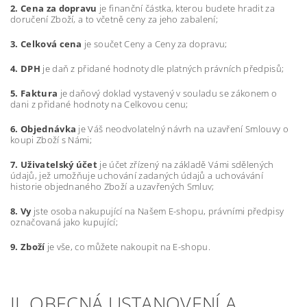
2. Cena za dopravu
je finanční částka, kterou budete hradit za
doručení Zboží, a to včetně ceny za jeho zabalení;
3. Celková cena
je součet Ceny a Ceny za dopravu;
4. DPH
je daň z přidané hodnoty dle platných právních předpisů;
5. Faktura
je daňový doklad vystavený v souladu se zákonem o
dani z přidané hodnoty na Celkovou cenu;
6. Objednávka
je Váš neodvolatelný návrh na uzavření Smlouvy o
koupi Zboží s Námi;
7. Uživatelský účet
je účet zřízený na základě Vámi sdělených
údajů, jež umožňuje uchování zadaných údajů a uchovávání
historie objednaného Zboží a uzavřených Smluv;
8. Vy
jste osoba nakupující na Našem E-shopu, právními předpisy
označovaná jako kupující;
9. Zboží
je vše, co můžete nakoupit na E-shopu.
II. OBECNÁ USTANOVENÍ A