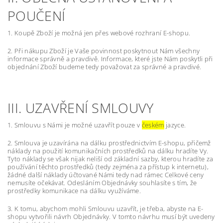
POUČENÍ
1. Koupě Zboží je možná jen přes webové rozhraní E-shopu.
2. Při nákupu Zboží je Vaše povinnost poskytnout Nám všechny
informace správně a pravdivě. Informace, které jste Nám poskytli při
objednání Zboží budeme tedy považovat za správné a pravdivé.
III. UZAVŘENÍ SMLOUVY
1. Smlouvu s Námi je možné uzavřít pouze v
českém
jazyce.
2. Smlouva je uzavírána na dálku prostřednictvím E-shopu, přičemž
náklady na použití komunikačních prostředků na dálku hradíte Vy.
Tyto náklady se však nijak neliší od základní sazby, kterou hradíte za
používání těchto prostředků (tedy zejména za přístup k internetu),
žádné další náklady účtované Námi tedy nad rámec Celkové ceny
nemusíte očekávat. Odesláním Objednávky souhlasíte s tím, že
prostředky komunikace na dálku využíváme.
3. K tomu, abychom mohli Smlouvu uzavřít, je třeba, abyste na E-
shopu vytvořili návrh Objednávky. V tomto návrhu musí být uvedeny