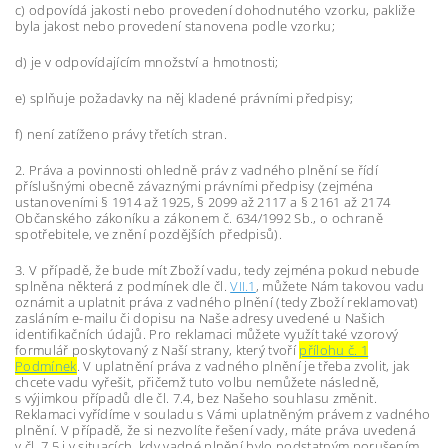
c) odpovídá jakosti nebo provedení dohodnutého vzorku, pakliže
byla jakost nebo provedení stanovena podle vzorku;
d) je v odpovídajícím množství a hmotnosti;
e) splňuje požadavky na něj kladené právními předpisy;
f) není zatíženo právy třetích stran.
2. Práva a povinnosti ohledně práv z vadného plnění se řídí
příslušnými obecně závaznými právními předpisy (zejména
ustanoveními § 1914 až 1925, § 2099 až 2117 a § 2161 až 2174
Občanského zákoníku a zákonem č. 634/1992 Sb., o ochraně
spotřebitele, ve znění pozdějších předpisů).
3. V případě, že bude mít Zboží vadu, tedy zejména pokud nebude
splněna některá z podmínek dle čl.
VII.1
, můžete Nám takovou vadu
oznámit a uplatnit práva z vadného plnění (tedy Zboží reklamovat)
zasláním e-mailu či dopisu na Naše adresy uvedené u Našich
identifikačních údajů. Pro reklamaci můžete využít také vzorový
formulář poskytovaný z Naší strany, který tvoří
přílohu č. 1
Podmínek
. V uplatnění práva z vadného plnění je třeba zvolit, jak
chcete vadu vyřešit, přičemž tuto volbu nemůžete následně,
s výjimkou případů dle čl. 7.4, bez Našeho souhlasu změnit.
Reklamaci vyřídíme v souladu s Vámi uplatněným právem z vadného
plnění. V případě, že si nezvolíte řešení vady, máte práva uvedená
v čl. 7.5 i v situacích, kdy vadné plnění bylo podstatným porušením