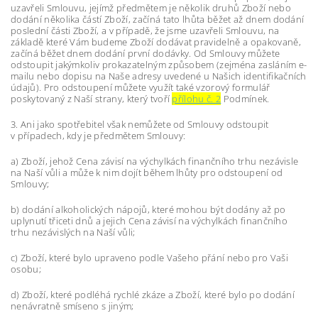
uzavřeli Smlouvu, jejímž předmětem je několik druhů Zboží nebo
dodání několika částí Zboží, začíná tato lhůta běžet až dnem dodání
poslední části Zboží, a v případě, že jsme uzavřeli Smlouvu, na
základě které Vám budeme Zboží dodávat pravidelně a opakovaně,
začíná běžet dnem dodání první dodávky. Od Smlouvy můžete
odstoupit jakýmkoliv prokazatelným způsobem (zejména zasláním e-
mailu nebo dopisu na Naše adresy uvedené u Našich identifikačních
údajů). Pro odstoupení můžete využít také vzorový formulář
poskytovaný z Naší strany, který tvoří
přílohu č. 2
Podmínek.
3. Ani jako spotřebitel však nemůžete od Smlouvy odstoupit
v případech, kdy je předmětem Smlouvy:
a) Zboží, jehož Cena závisí na výchylkách finančního trhu nezávisle
na Naší vůli a může k nim dojít během lhůty pro odstoupení od
Smlouvy;
b) dodání alkoholických nápojů, které mohou být dodány až po
uplynutí třiceti dnů a jejich Cena závisí na výchylkách finančního
trhu nezávislých na Naší vůli;
c) Zboží, které bylo upraveno podle Vašeho přání nebo pro Vaši
osobu;
d) Zboží, které podléhá rychlé zkáze a Zboží, které bylo po dodání
nenávratně smíseno s jiným;