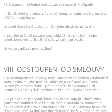
11. Ustanovení ohledně práva z vad se nepoužijí v případě:
a) Zboží, které je prodávané za nižší Cenu, na vadu, pro kterou byla
nižší Cena ujednána;
b) opotřebení Zboží způsobeného jeho obvyklým užíváním;
c) použitého Zboží na vadu odpovídající míře používání nebo
opotřebení, kterou Zboží mělo, když jste jej převzali;
d) kdy to vyplývá z povahy Zboží.
VIII. ODSTOUPENÍ OD SMLOUVY
1. K odstoupení od Smlouvy, tedy k ukončení smluvního vztahu mezi
Námi a Vámi od jeho počátku, může dojít z důvodů a způsoby
uvedenými v tomto článku, případně v dalších ustanoveních
Podmínek, ve kterých je možnost odstoupení výslovně uvedena.
2.
V případě, že jste spotřebitel, tedy osoba kupující Zboží mimo
rámec své podnikatelské činnosti, máte v souladu s ustanovením
§1829 občanského zákoníku právo odstoupit od Smlouvy bez udání
důvodu ve lhůtě 14 dnů ode dne doručení Zboží. V případě, že jsme