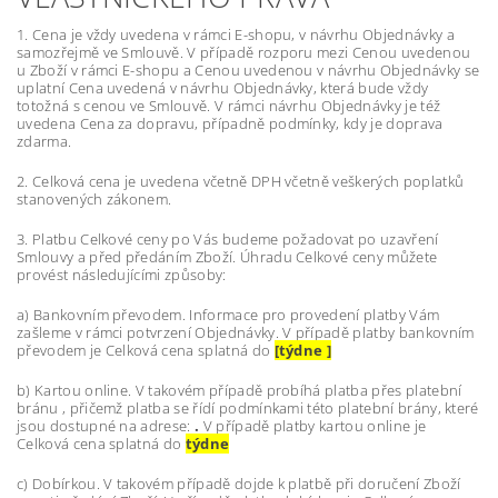
1. Cena je vždy uvedena v rámci E-shopu, v návrhu Objednávky a
samozřejmě ve Smlouvě. V případě rozporu mezi Cenou uvedenou
u Zboží v rámci E-shopu a Cenou uvedenou v návrhu Objednávky se
uplatní Cena uvedená v návrhu Objednávky, která bude vždy
totožná s cenou ve Smlouvě. V rámci návrhu Objednávky je též
uvedena Cena za dopravu, případně podmínky, kdy je doprava
zdarma.
2. Celková cena je uvedena včetně DPH včetně veškerých poplatků
stanovených zákonem.
3. Platbu Celkové ceny po Vás budeme požadovat po uzavření
Smlouvy a před předáním Zboží. Úhradu Celkové ceny můžete
provést
následujícími
způsoby:
a) Bankovním převodem. Informace pro provedení platby Vám
zašleme v rámci potvrzení Objednávky. V případě platby bankovním
převodem je Celková cena splatná do
[týdne ]
b) Kartou online. V takovém případě probíhá platba přes platební
bránu , přičemž platba se řídí podmínkami této platební brány, které
jsou dostupné na adrese:
.
V případě platby kartou online je
Celková cena splatná do
týdne
c) Dobírkou.
V takovém případě dojde k platbě při doručení Zboží