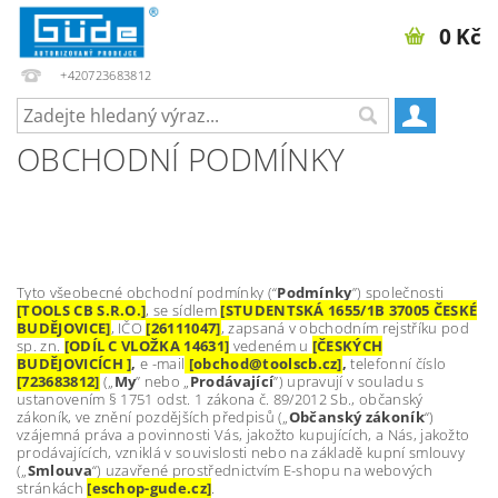
0 Kč
+420723683812
OBCHODNÍ PODMÍNKY
Tyto všeobecné obchodní podmínky (“
Podmínky
”) společnosti
[TOOLS CB S.R.O.]
, se sídlem
[STUDENTSKÁ 1655/1B 37005 ČESKÉ
BUDĚJOVICE]
, IČO
[26111047]
, zapsaná v obchodním rejstříku pod
sp. zn.
[ODÍL C VLOŽKA 14631]
vedeném u
[ČESKÝCH
BUDĚJOVICÍCH ]
,
e
-mail
[obchod@toolscb.cz]
,
telefonní číslo
[723683812]
(„
My
” nebo „
Prodávající
”) upravují v souladu s
ustanovením § 1751 odst. 1 zákona č. 89/2012 Sb., občanský
zákoník, ve znění pozdějších předpisů („
Občanský zákoník
“)
vzájemná práva a povinnosti Vás, jakožto kupujících, a Nás, jakožto
prodávajících, vzniklá v souvislosti nebo na základě kupní smlouvy
(„
Smlouva
“) uzavřené prostřednictvím E-shopu na webových
stránkách
[eschop-gude.cz]
.