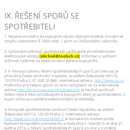
IX. ŘEŠENÍ SPORŮ SE
SPOTŘEBITELI
1. Nejsme ve vztahu ke kupujícím vázáni žádnými kodexy chování ve
smyslu ustanovení § 1826 odst. 1 písm. e) Občanského zákoníku.
2. Vyřizování stížností spotřebitelů zajišťujeme prostřednictvím
elektronické adresy
[obchod@toolscb.cz]
. Informaci o vyřízení
stížnosti zašleme na elektronickou adresu kupujícího.
3. K mimosoudnímu řešení spotřebitelských sporů ze Smlouvy je
příslušná Česká obchodní inspekce, se sídlem Štěpánská 567/15,
120 00 Praha 2, IČ: 000 20 869, internetová adresa:
http://www.coi.cz
.
Platformu pro řešení sporů on-line nacházející se na internetové
adrese
http://ec.europa.eu/consumers/odr
je možné využít při
řešení sporů mezi prodávajícím a kupujícím, který je spotřebitelem, z
kupní smlouvy uzavřené elektronickými prostředky.
4. Evropské spotřebitelské centrum Česká republika, se sídlem
Štěpánská 567/15, 120 00 Praha 2, internetová adresa:
http://www.evropskyspotrebitel.cz
je kontaktním místem podle
Nařízení Evropského parlamentu a Rady (EU) č. 524/2013 ze dne 21.
května 2013, o řešení spotřebitelských sporů on-line a o změně