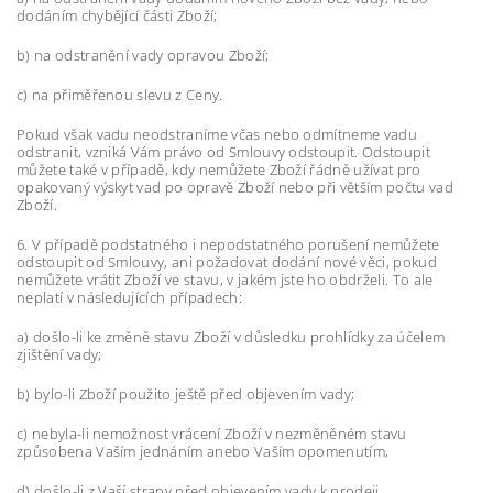
dodáním chybějící části Zboží;
b) na odstranění vady opravou Zboží;
c) na přiměřenou slevu z Ceny.
Pokud však vadu neodstraníme včas nebo odmítneme vadu
odstranit, vzniká Vám právo od Smlouvy odstoupit. Odstoupit
můžete také v případě, kdy nemůžete Zboží řádně užívat pro
opakovaný výskyt vad po opravě Zboží nebo při větším počtu vad
Zboží.
6. V případě podstatného i nepodstatného porušení nemůžete
odstoupit od Smlouvy, ani požadovat dodání nové věci, pokud
nemůžete vrátit Zboží ve stavu, v jakém jste ho obdrželi. To ale
neplatí v následujících případech:
a) došlo-li ke změně stavu Zboží v důsledku prohlídky za účelem
zjištění vady;
b) bylo-li Zboží použito ještě před objevením vady;
c) nebyla-li nemožnost vrácení Zboží v nezměněném stavu
způsobena Vaším jednáním anebo Vaším opomenutím,
d) došlo-li z Vaší strany před objevením vady k prodeji,