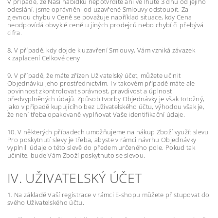
V případě, že Naši nabídku nepotvrdíte ani ve lhůtě 3 dnů od jejího
odeslání, jsme oprávněni od uzavřené Smlouvy odstoupit. Za
zjevnou chybu v Ceně se považuje například situace, kdy Cena
neodpovídá obvyklé ceně u jiných prodejců nebo chybí či přebývá
cifra.
8. V případě, kdy dojde k uzavření Smlouvy, Vám vzniká závazek
k zaplacení Celkové ceny.
9. V případě, že máte zřízen Uživatelský účet, můžete učinit
Objednávku jeho prostřednictvím. I v takovém případě máte ale
povinnost zkontrolovat správnost, pravdivost a úplnost
předvyplněných údajů. Způsob tvorby Objednávky je však totožný,
jako v případě kupujícího bez Uživatelského účtu, výhodou však je,
že není třeba opakovaně vyplňovat Vaše identifikační údaje.
10. V některých případech umožňujeme na nákup Zboží využít slevu.
Pro poskytnutí slevy je třeba, abyste v rámci návrhu Objednávky
vyplnili údaje o této slevě do předem určeného pole. Pokud tak
učiníte, bude Vám Zboží poskytnuto se slevou.
IV. UŽIVATELSKÝ ÚČET
1. Na základě Vaší registrace v rámci E-shopu můžete přistupovat do
svého Uživatelského účtu.