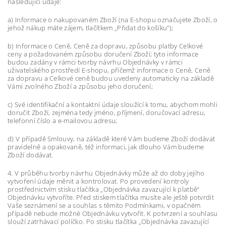
následující údaje:
a) Informace o nakupovaném Zboží (na E-shopu označujete Zboží, o
jehož nákup máte zájem, tlačítkem „Přidat do košíku“);
b) Informace o Ceně, Ceně za dopravu, způsobu platby Celkové
ceny a požadovaném způsobu doručení Zboží; tyto informace
budou zadány v rámci tvorby návrhu Objednávky v rámci
uživatelského prostředí E-shopu, přičemž informace o Ceně, Ceně
za dopravu a Celkové ceně budou uvedeny automaticky na základě
Vámi zvolného Zboží a způsobu jeho doručení;
c) Své identifikační a kontaktní údaje sloužící k tomu, abychom mohli
doručit Zboží, zejména tedy jméno, příjmení, doručovací adresu,
telefonní číslo a e-mailovou adresu;
d) V případě Smlouvy, na základě které Vám budeme Zboží dodávat
pravidelně a opakovaně, též informaci, jak dlouho Vám budeme
Zboží dodávat.
4. V průběhu tvorby návrhu Objednávky může až do doby jejího
vytvoření údaje měnit a kontrolovat. Po provedení kontroly
prostřednictvím stisku tlačítka „Objednávka zavazující k platbě“
Objednávku vytvoříte. Před stiskem tlačítka musíte ale ještě potvrdit
Vaše seznámení se a souhlas s těmito Podmínkami, v opačném
případě nebude možné Objednávku vytvořit. K potvrzení a souhlasu
slouží zatrhávací políčko. Po stisku tlačítka „Objednávka zavazující