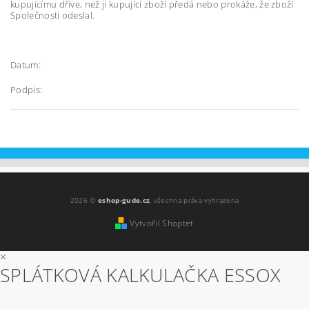
kupujícímu dříve, než ji kupující zboží předá nebo prokáže, že zboží
Společnosti odeslal.
Datum:
Podpis:
2026 ©
eshop-gude.cz
, všechna práva vyhrazena
Vytvořil Shoptet
×
SPLÁTKOVÁ KALKULAČKA ESSOX