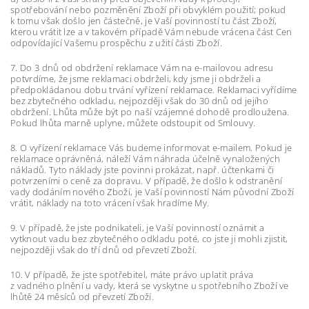
spotřebování nebo pozměnění Zboží při obvyklém použití; pokud
k tomu však došlo jen částečně, je Vaší povinností tu část Zboží,
kterou vrátit lze a v takovém případě Vám nebude vrácena část Cen
odpovídající Vašemu prospěchu z užití části Zboží.
7. Do 3 dnů od obdržení reklamace Vám na e-mailovou adresu
potvrdíme, že jsme reklamaci obdrželi, kdy jsme ji obdrželi a
předpokládanou dobu trvání vyřízení reklamace. Reklamaci vyřídíme
bez zbytečného odkladu, nejpozději však do 30 dnů od jejího
obdržení. Lhůta může být po naší vzájemné dohodě prodloužena.
Pokud lhůta marně uplyne, můžete odstoupit od Smlouvy.
8. O vyřízení reklamace Vás budeme informovat e-mailem. Pokud je
reklamace oprávněná, náleží Vám náhrada účelně vynaložených
nákladů. Tyto náklady jste povinni prokázat, např. účtenkami či
potvrzeními o ceně za dopravu. V případě, že došlo k odstranění
vady dodáním nového Zboží, je Vaší povinností Nám původní Zboží
vrátit, náklady na toto vrácení však hradíme My.
9. V případě, že jste podnikateli, je Vaší povinností oznámit a
vytknout vadu bez zbytečného odkladu poté, co jste ji mohli zjistit,
nejpozději však do tří dnů od převzetí Zboží.
10. V případě, že jste spotřebitel, máte právo uplatit práva
z vadného plnění u vady, která se vyskytne u spotřebního Zboží ve
lhůtě 24 měsíců od převzetí Zboží.