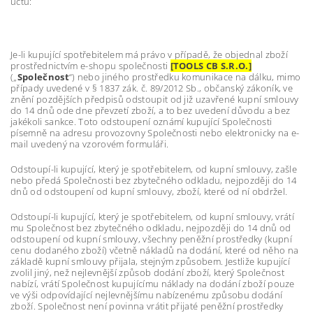
účtu:
Je-li kupující spotřebitelem má právo v případě, že objednal zboží
prostřednictvím e-shopu společnosti
[TOOLS CB S.R.O.]
(„
Společnost
“) nebo jiného prostředku komunikace na dálku, mimo
případy uvedené v § 1837 zák. č. 89/2012 Sb., občanský zákoník, ve
znění pozdějších předpisů odstoupit od již uzavřené kupní smlouvy
do 14 dnů ode dne převzetí zboží, a to bez uvedení důvodu a bez
jakékoli sankce. Toto odstoupení oznámí kupující Společnosti
písemně na adresu provozovny Společnosti nebo elektronicky na e-
mail uvedený na vzorovém formuláři.
Odstoupí-li kupující, který je spotřebitelem, od kupní smlouvy, zašle
nebo předá Společnosti bez zbytečného odkladu, nejpozději do 14
dnů od odstoupení od kupní smlouvy, zboží, které od ní obdržel.
Odstoupí-li kupující, který je spotřebitelem, od kupní smlouvy, vrátí
mu Společnost bez zbytečného odkladu, nejpozději do 14 dnů od
odstoupení od kupní smlouvy, všechny peněžní prostředky (kupní
cenu dodaného zboží) včetně nákladů na dodání, které od něho na
základě kupní smlouvy přijala, stejným způsobem. Jestliže kupující
zvolil jiný, než nejlevnější způsob dodání zboží, který Společnost
nabízí, vrátí Společnost kupujícímu náklady na dodání zboží pouze
ve výši odpovídající nejlevnějšímu nabízenému způsobu dodání
zboží. Společnost není povinna vrátit přijaté peněžní prostředky