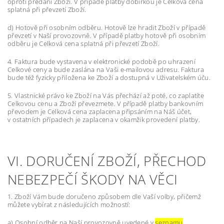
oproti předání Zboží. V případě platby dobírkou je Celková cena
splatná při převzetí Zboží.
d) Hotově při osobním odběru. Hotově lze hradit Zboží v případě
převzetí v Naší provozovně. V případě platby hotově při osobním
odběru je Celková cena splatná při převzetí Zboží.
4. Faktura bude vystavena v elektronické podobě po uhrazení
Celkové ceny a bude zaslána na Vaši e-mailovou adresu. Faktura
bude též fyzicky přiložena ke Zboží a dostupná v Uživatelském úču.
5. Vlastnické právo ke Zboží na Vás přechází až poté, co zaplatíte
Celkovou cenu a Zboží převezmete. V případě platby bankovním
převodem je Celková cena zaplacena připsáním na Náš účet,
v ostatních případech je zaplacena v okamžik provedení platby.
VI. DORUČENÍ ZBOŽÍ, PŘECHOD
NEBEZPEČÍ ŠKODY NA VĚCI
1. Zboží Vám bude doručeno způsobem dle Vaší volby, přičemž
můžete vybírat z následujících možností:
a) Osobní odběr na Naší provozovně uvedené v
seznamu