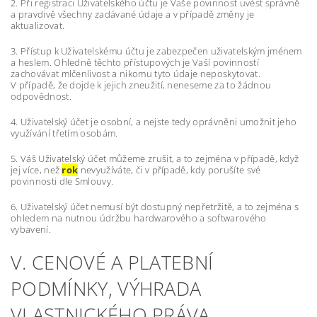
2. Při registraci Uživatelského účtu je Vaše povinnost uvést správně
a pravdivě všechny zadávané údaje a v případě změny je
aktualizovat.
3. Přístup k Uživatelskému účtu je zabezpečen uživatelským jménem
a heslem. Ohledně těchto přístupových je Vaší povinností
zachovávat mlčenlivost a nikomu tyto údaje neposkytovat.
V případě, že dojde k jejich zneužití, neneseme za to žádnou
odpovědnost.
4. Uživatelský účet je osobní, a nejste tedy oprávněni umožnit jeho
využívání třetím osobám.
5. Váš Uživatelský účet můžeme zrušit, a to zejména v případě, když
jej více, než
rok
nevyužíváte, či v případě, kdy porušíte své
povinnosti dle Smlouvy.
6. Uživatelský účet nemusí být dostupný nepřetržitě, a to zejména s
ohledem na nutnou údržbu hardwarového a softwarového
vybavení.
V. CENOVÉ A PLATEBNÍ
PODMÍNKY, VÝHRADA
VLASTNICKÉHO PRÁVA