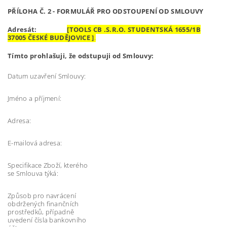
PŘÍLOHA Č. 2 - FORMULÁŘ PRO ODSTOUPENÍ OD SMLOUVY
Adresát:
[TOOLS CB .S.R.O. STUDENTSKÁ 1655/1B
37005 ČESKÉ BUDĚJOVICE ]
.
Tímto prohlašuji, že odstupuji od Smlouvy:
Datum uzavření Smlouvy:
Jméno a příjmení:
Adresa:
E-mailová adresa:
Specifikace Zboží, kterého
se Smlouva týká:
Způsob pro navrácení
obdržených finančních
prostředků, případně
uvedení čísla bankovního