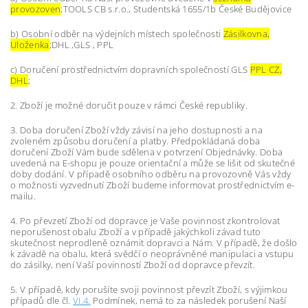
provozoven
;TOOLS CB s.r.o., Studentská 1655/1b České Budějovice
b) Osobní odběr na výdejních místech společnosti
Zásilkovna,
Uloženka
;DHL ,GLS , PPL
c) Doručení prostřednictvím dopravních společností GLS
PPL CZ,
DHL
;
2. Zboží je možné doručit pouze v rámci České republiky.
3. Doba doručení Zboží vždy závisí na jeho dostupnosti a na
zvoleném způsobu doručení a platby. Předpokládaná doba
doručení Zboží Vám bude sdělena v potvrzení Objednávky. Doba
uvedená na E-shopu je pouze orientační a může se lišit od skutečné
doby dodání. V případě osobního odběru na provozovně Vás vždy
o možnosti vyzvednutí Zboží budeme informovat prostřednictvím e-
mailu.
4.
Po převzetí Zboží od dopravce je Vaše povinnost zkontrolovat
neporušenost obalu Zboží a v případě jakýchkoli závad tuto
skutečnost neprodleně oznámit dopravci a Nám. V případě, že došlo
k závadě na obalu, která svědčí o neoprávněné manipulaci a vstupu
do zásilky, není Vaší povinností Zboží od dopravce převzít.
5. V případě, kdy porušíte svoji povinnost převzít Zboží, s výjimkou
případů dle čl.
VI.
4.
Podmínek, nemá to za následek porušení Naší