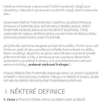
Všechny informace o zpracování Vašich osobních údajů jsou
obsaženy v Zásadách zpracování osobních údajů, která naleznete
zde
.
Ustanovení těchto Podmínek jsou nedílnou součástí Smlouvy.
Smlouva a Podmínky jsou vyhotoveny v českém jazyce. Znění
Podmínek můžeme jednostranně měnit či doplňovat. Tímto
ustanovením nejsou dotčena práva a povinnosti vzniklá po dobu
účinnosti předchozího znění Podmínek.
Jak jistě víte, tak komunikujeme primárně na dálku. Proto i pro naši
Smlouvu platí, že jsou použity prostředky komunikace na dálku,
které umožňují, abychom se spolu dohodli bez současné fyzické
přítomnosti Nás a Vás, a Smlouva je tak uzavřena distančním
způsobem v prostředí E-shopu, a to prostřednictvím rozhraní
webové stránky („
webové rozhraní E-shopu
“).
Pokud některá část Podmínek odporuje tomu, co jsme si společně
schválili v rámci procesu Vašeho nákupu na Našem E-shopu, bude
mít tato konkrétní dohoda před Podmínkami přednost.
I. NĚKTERÉ DEFINICE
1. Cena
je finanční částka, kterou budete hradit za Zboží;