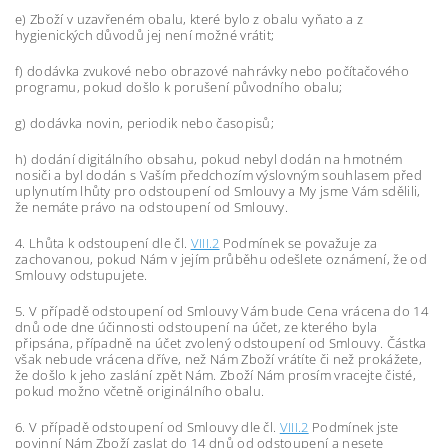
e) Zboží v uzavřeném obalu, které bylo z obalu vyňato a z
hygienických důvodů jej není možné vrátit;
f) dodávka zvukové nebo obrazové nahrávky nebo počítačového
programu, pokud došlo k porušení původního obalu;
g) dodávka novin, periodik nebo časopisů;
h) dodání digitálního obsahu, pokud nebyl dodán na hmotném
nosiči a byl dodán s Vaším předchozím výslovným souhlasem před
uplynutím lhůty pro odstoupení od Smlouvy a My jsme Vám sdělili,
že nemáte právo na odstoupení od Smlouvy.
4. Lhůta k odstoupení dle čl.
VIII.2
Podmínek se považuje za
zachovanou, pokud Nám v jejím průběhu odešlete oznámení, že od
Smlouvy odstupujete.
5. V případě odstoupení od Smlouvy Vám bude Cena vrácena do 14
dnů ode dne účinnosti odstoupení na účet, ze kterého byla
připsána, případně na účet zvolený odstoupení od Smlouvy. Částka
však nebude vrácena dříve, než Nám Zboží vrátíte či než prokážete,
že došlo k jeho zaslání zpět Nám. Zboží Nám prosím vracejte čisté,
pokud možno včetně originálního obalu.
6. V případě odstoupení od Smlouvy dle čl.
VIII.2
Podmínek jste
povinní Nám Zboží zaslat do 14 dnů od odstoupení a nesete