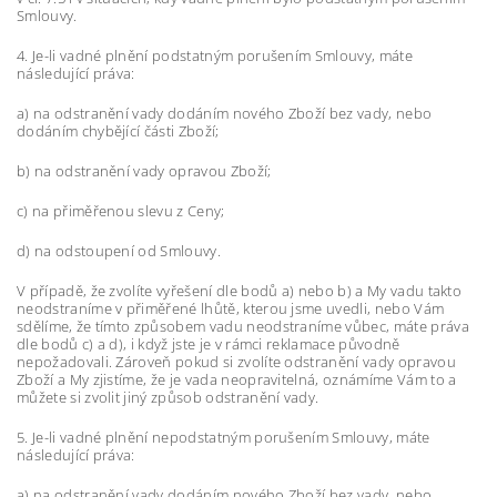
Smlouvy.
4. Je-li vadné plnění podstatným porušením Smlouvy, máte
následující práva:
a) na odstranění vady dodáním nového Zboží bez vady, nebo
dodáním chybějící části Zboží;
b) na odstranění vady opravou Zboží;
c) na přiměřenou slevu z Ceny;
d) na odstoupení od Smlouvy.
V případě, že zvolíte vyřešení dle bodů a) nebo b) a My vadu takto
neodstraníme v přiměřené lhůtě, kterou jsme uvedli, nebo Vám
sdělíme, že tímto způsobem vadu neodstraníme vůbec, máte práva
dle bodů c) a d), i když jste je v rámci reklamace původně
nepožadovali. Zároveň pokud si zvolíte odstranění vady opravou
Zboží a My zjistíme, že je vada neopravitelná, oznámíme Vám to a
můžete si zvolit jiný způsob odstranění vady.
5. Je-li vadné plnění nepodstatným porušením Smlouvy, máte
následující práva:
a) na odstranění vady dodáním nového Zboží bez vady, nebo