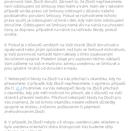
povinnosti Vám Zboží doručit. Zároveň to, že Zboží nepřevezmete,
není odstoupení od Smlouvy mezi Námi a Vámi. Nám ale v takovém
případě vzniká právo od Smlouvy odstoupit z důvodu Vašeho
podstatného porušení Smlouvy. Pokud se rozhodneme tohoto
práva využít, je odstoupení účinné v den, kdy Vám toto odstoupení
doručíme. Odstoupení od Smlouvy nemá vliv na nárok na uhrazení
Ceny za dopravu, případně na nárok na náhradu škody, pokud
vznikla.
6. Pokud je z důvodů vzniklých na Vaší straně Zboží doručováno
opakovaně nebo jiným způsobem, než bylo ve Smlouvě dohodnuto,
je Vaší povinností nahradit Nám náklady s tímto opakovaným
doručením spojené. Platební údaje pro zaplacení těchto nákladů
Vám zašleme na Vaši e-mailovou adresu uvedenou ve Smlouvě a
jsou splatné 14 dnů od doručení e-mailu.
7.
Nebezpeční škody na Zboží na Vás přechází v okamžiku, kdy ho
převezmete. V případě, kdy Zboží nepřevezmete, s výjimkou případů
dle čl.
VI.
4
Podmínek, na Vás nebezpečí škody na Zboží přechází
v okamžiku, kdy jste měli možnost ho převzít, ale z důvodů na Vaší
straně k převzetí nedošlo. Přechod nebezpečí škody na Zboží pro
Vás znamená, že od tohoto okamžiku nesete veškeré důsledky
spojené se ztrátou, zničením, poškozením či jakýmkoli
znehodnocením Zboží.
8. V případě, že Zboží nebylo v E-shopu uvedeno jako skladem a
byla uvedena orientační doba dostupnosti Vás budeme vždy