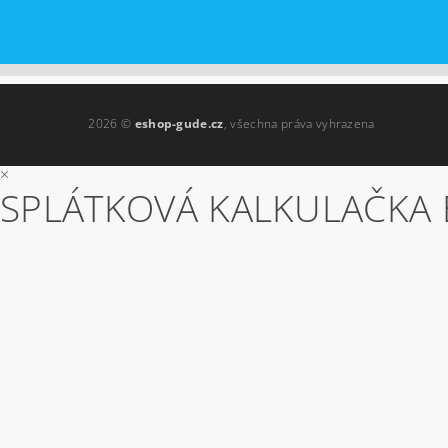
2026 ©
eshop-gude.cz
, všechna práva vyhrazena
×
SPLÁTKOVÁ KALKULAČKA 