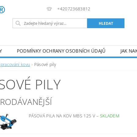
+420723683812
Y
PODMÍNKY OCHRANY OSOBNÍCH ÚDAJŮ
JAK NA
VA
AKUMULÁTOROVÉ NÁŘADÍ
PILY
TOPIDLA
Zpracování kovu
Pásové pily
U
KOMPRESORY
ZPRACOVÁNÍ DŘEVA
ČERPA
SOVÉ PILY
RUČNÍ NÁŘADÍ
AKU NÁŘADÍ
STAVEBNÍ STRO
PRODÁVANĚJŠÍ
PÁSOVÁ PILA NA KOV MBS 125 V
–
SKLADEM