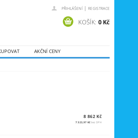
|
PŘIHLÁŠENÍ
REGISTRACE
KOŠÍK:
0 Kč
KUPOVAT
AKČNÍ CENY
SVÁŘEČKY
DLA
ZVEDÁKY
JE
ÚKLIDOVÁ TECHNIKA
8 862 Kč
7 323,97 Kč
bez DPH