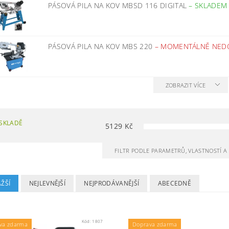
PÁSOVÁ PILA NA KOV MBSD 116 DIGITAL
–
SKLADEM
PÁSOVÁ PILA NA KOV MBS 220
–
MOMENTÁLNĚ NED
ZOBRAZIT VÍCE
SKLADĚ
5129
Kč
FILTR PODLE PARAMETRŮ, VLASTNOSTÍ 
ŽŠÍ
NEJLEVNĚJŠÍ
NEJPRODÁVANĚJŠÍ
ABECEDNĚ
Kód:
1807
va zdarma
Doprava zdarma