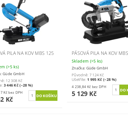
VÁ PILA NA KOV MBS 125
PÁSOVÁ PILA NA KOV MBS
Skladem
(>5 ks)
dem
(>5 ks)
Značka:
Güde GmbH
a:
Güde GmbH
Původně:
7 124 Kč
Ušetříte
:
1 995 Kč (–28 %)
ně:
12 308 Kč
te
:
3 446 Kč (–28 %)
4 238,84 Kč bez DPH
5 129 Kč
7 323,97 Kč bez DPH
62 Kč