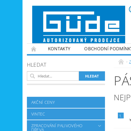
KONTAKTY
OBCHODNÍ PODMÍNK
VINTEC
ZPRACOVÁNÍ PALIVOVÉHO DŘE
HLEDAT
ZAHRADNÍ TECHNIKA
ZPRACOVÁNÍ KOV
PÁ
GENERÁTORY PROUDU
VYBAVENÍ DÍLEN
NABÍJEČKY BATERIÍ
NEJ
AKČNÍ CENY
VINTEC
1.
ZPRACOVÁNÍ PALIVOVÉHO
DŘEVA