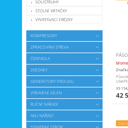
SOUSTRUHY
STOLNÍ VRTAČKY
VYVRTÁVACÍ FRÉZKY
KOMPRESORY
ZPRACOVÁNÍ DŘEVA
PÁSO
ČERPADLA
Mome
Značk
ZVEDÁKY
Původ
Ušetří
GENERÁTORY PROUDU
VYBAVENÍ DÍLEN
42 
RUČNÍ NÁŘADÍ
AKU NÁŘADÍ
Dopra
STAVEBNÍ STROJE