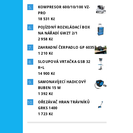
KOMPRESOR 600/10/100 VZ-
PRO
18 531 Kč
POJÍZDNÝ ROZKLÁDACÍ BOX
NA NÁŘADÍ GWZT 2/1
2 958 Kč
ZAHRADNÍ ČERPADLO GP 6035
1 210 Kč
SLOUPOVÁ VRTAČKA GSB 32
R+L
14 900 Kč
SAMONAVÍJECÍ HADICOVÝ
BUBEN 15 M
1 392 Kč
OŘEZÁVAČ HRAN TRÁVNÍKŮ
GRKS 1400
1 723 Kč