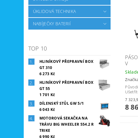
ÚKLIDOVÁ TECHNIKA
NABÍJEČKY BATERIÍ
TOP 10
PÁSO
HLINÍKOVÝ PŘEPRAVNÍ BOX
V
GT 310
Skla
6 273 Kč
Značk
HLINÍKOVÝ PŘEPRAVNÍ BOX
Původ
GT 55
Ušetří
1 701 Kč
DÍLENSKÝ STŮL GW 5/1
8 8
6 043 Kč
MOTOROVÁ SEKAČKA NA
TRÁVU BIG WHEELER 554.2 R
TRIKE
6 990 Kč