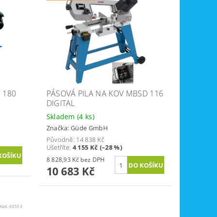
 180
PÁSOVÁ PILA NA KOV MBSD 116
DIGITAL
Skladem
(4 ks)
Značka:
Güde GmbH
Původně:
14 838 Kč
Ušetříte
:
4 155 Kč (–28 %)
8 828,93 Kč bez DPH
10 683 Kč
Kód:
40553