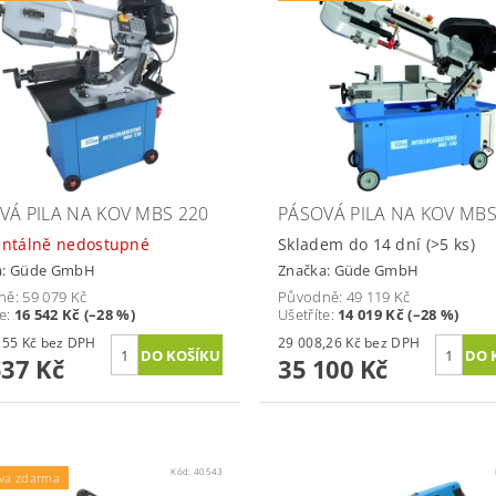
VÁ PILA NA KOV MBS 220
PÁSOVÁ PILA NA KOV MBS
ntálně nedostupné
Skladem do 14 dní
(>5 ks)
a:
Güde GmbH
Značka:
Güde GmbH
ně:
59 079 Kč
Původně:
49 119 Kč
te
:
16 542 Kč (–28 %)
Ušetříte
:
14 019 Kč (–28 %)
35 154,55 Kč bez DPH
29 008,26 Kč bez DPH
537 Kč
35 100 Kč
Kód:
40543
va zdarma