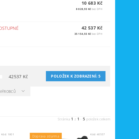
10 683 Kč
8 828,93 Kč
bez DPH
42 537 Kč
OSTUPNÉ
35 154,55 Kč
bez DPH
42537
Kč
POLOŽEK K ZOBRAZENÍ:
5
A VÝROBCŮ
1
1
5
Stránka
z
-
položek celkem
Kód:
1801
Kód:
40557
Doprava zdarma