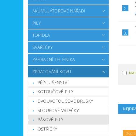
2.
AKUMULÁTOROVÉ NÁŘADÍ
PILY
3.
TOPIDLA
SVÁŘEČKY
ZAHRADNÍ TECHNIKA
ZPRACOVÁNÍ KOVU
NA 
PŘÍSLUŠENSTVÍ
KOTOUČOVÉ PILY
DVOUKOTOUČOVÉ BRUSKY
NEJDRA
SLOUPOVÉ VRTAČKY
PÁSOVÉ PILY
OSTŘIČKY
Dopra