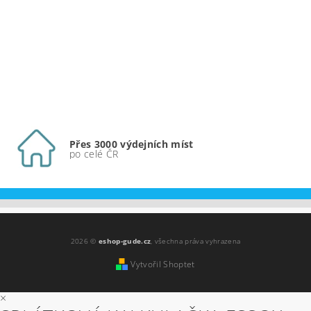
Přes 3000 výdejních míst
po celé ČR
2026 ©
eshop-gude.cz
, všechna práva vyhrazena
Vytvořil Shoptet
×