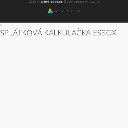
2026 ©
eshop-gude.cz
, všechna práva vyhrazena
Vytvořil Shoptet
×
SPLÁTKOVÁ KALKULAČKA ESSOX