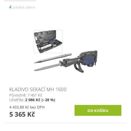
4
položek celkem
KLADIVO SEKACÍ MH 1600
Původně:
7 451 Kč
Ušetříte
:
2 086 Kč (–28 %)
4 433,88 Kč bez DPH
5 365 Kč