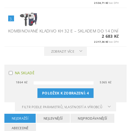
2 534,71 Kč
bez DPH
3.
KOMBINOVANÉ KLADIVO KH 32 E
–
SKLADEM DO 14 DNÍ
2 683 Kč
2 217,36 Kč
bez DPH
ZOBRAZIT VÍCE
NA SKLADĚ
1864
Kč
5365
Kč
POLOŽEK K ZOBRAZENÍ:
4
FILTR PODLE PARAMETRŮ, VLASTNOSTÍ A VÝROBCŮ
NEJDRAŽŠÍ
NEJLEVNĚJŠÍ
NEJPRODÁVANĚJŠÍ
ABECEDNĚ