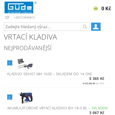
0 Kč
+420723683812
VRTACÍ KLADIVA
NEJPRODÁVANĚJŠÍ
1.
KLADIVO SEKACÍ MH 1600
–
SKLADEM DO 14 DNÍ
5 365 Kč
4 433,88 Kč
bez DPH
2.
AKUMULÁTOROVÉ VRTACÍ KLADIVO BH 18-0 BL
–
SKLADEM
3 067 Kč