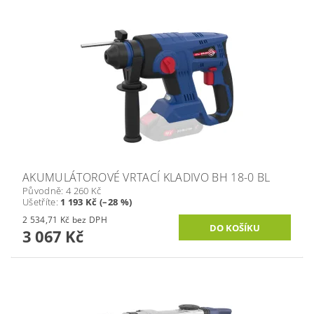
AKUMULÁTOROVÉ VRTACÍ KLADIVO BH 18-0 BL
Původně:
4 260 Kč
Ušetříte
:
1 193 Kč (–28 %)
2 534,71 Kč bez DPH
3 067 Kč