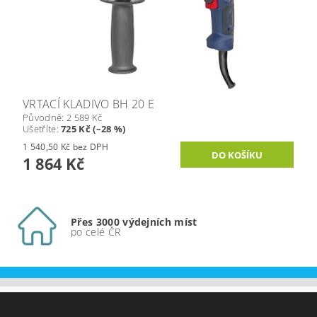
VRTACÍ KLADIVO BH 20 E
Původně:
2 589 Kč
Ušetříte
:
725 Kč (–28 %)
1 540,50 Kč bez DPH
1 864 Kč
Přes 3000 výdejních míst
po celé ČR