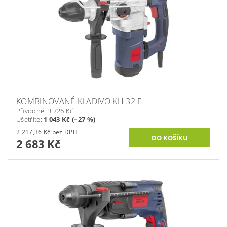
KOMBINOVANÉ KLADIVO KH 32 E
Původně:
3 726 Kč
Ušetříte
:
1 043 Kč (–27 %)
2 217,36 Kč bez DPH
2 683 Kč