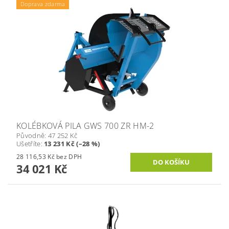
Doprava zdarma
KOLÉBKOVÁ PILA GWS 700 ZR HM-2
Původně:
47 252 Kč
Ušetříte
:
13 231 Kč (–28 %)
28 116,53 Kč bez DPH
34 021 Kč