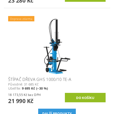
23 280 Kč
Doprava zdarma
ŠTÍPAČ DŘEVA GHS 1000/10 TE-A
Původně:
31 685 Kč
Ušetříte
:
9 695 Kč (–30 %)
18 173,55 Kč bez DPH
21 990 Kč
DALŠÍ PRODUKTY