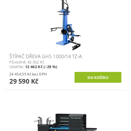
ŠTÍPAČ DŘEVA GHS 1000/14 TZ-A
Původně:
42 052 Kč
Ušetříte
:
12 462 Kč (–29 %)
24 454,55 Kč bez DPH
29 590 Kč