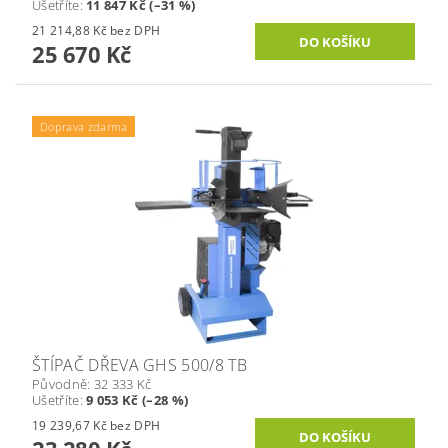
Ušetříte
:
11 847 Kč (–31 %)
21 214,88 Kč bez DPH
25 670 Kč
Doprava zdarma
ŠTÍPAČ DŘEVA GHS 500/8 TB
Původně:
32 333 Kč
Ušetříte
:
9 053 Kč (–28 %)
19 239,67 Kč bez DPH