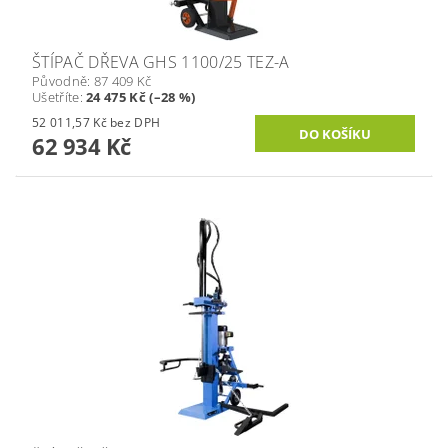
ŠTÍPAČ DŘEVA GHS 1100/25 TEZ-A
Původně:
87 409 Kč
Ušetříte
:
24 475 Kč (–28 %)
52 011,57 Kč bez DPH
62 934 Kč