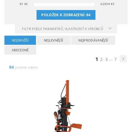
81
Kč
62934
Kč
POLOŽEK K ZOBRAZENÍ:
84
FILTR PODLE PARAMETRŮ, VLASTNOSTÍ A VÝROBCŮ
NEJDRAŽŠÍ
NEJLEVNĚJŠÍ
NEJPRODÁVANĚJŠÍ
ABECEDNĚ
1
...
2
3
7
84
položek celkem