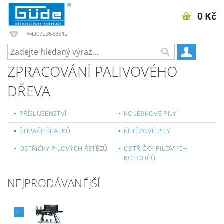
0 Kč
+420723683812
ZPRACOVÁNÍ PALIVOVÉHO
DŘEVA
PŘÍSLUŠENSTVÍ
KOLÉBKOVÉ PILY
ŠTÍPAČE ŠPALKŮ
ŘETĚZOVÉ PILY
OSTŘIČKY PILOVÝCH ŘETĚZŮ
OSTŘIČKY PILOVÝCH
KOTOUČŮ
NEJPRODÁVANĚJŠÍ
1.