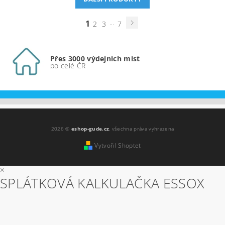
1
...
2
3
7
Přes 3000 výdejních míst
po celé ČR
2026 ©
eshop-gude.cz
, všechna práva vyhrazena
Vytvořil Shoptet
×
SPLÁTKOVÁ KALKULAČKA ESSOX