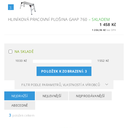
3.
HLINÍKOVÁ PRACOVNÍ PLOŠINA GAAP 760
–
SKLADEM
1 458 Kč
1 204,96 Kč
bez DPH
NA SKLADĚ
1033
Kč
1552
Kč
POLOŽEK K ZOBRAZENÍ:
3
FILTR PODLE PARAMETRŮ, VLASTNOSTÍ A VÝROBCŮ
NEJDRAŽŠÍ
NEJLEVNĚJŠÍ
NEJPRODÁVANĚJŠÍ
ABECEDNĚ
3
položek celkem