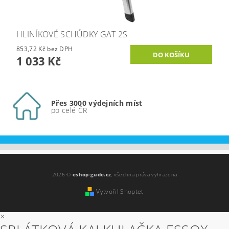
HLINÍKOVÉ SCHŮDKY GAT 2S
853,72 Kč bez DPH
1 033 Kč
Přes 3000 výdejních míst
po celé ČR
2026 ©
eshop-gude.cz
, všechna práva vyhrazena
Vytvořil Shoptet
×