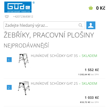
0 Kč
+420723683812
ŽEBŘÍKY, PRACOVNÍ PLOŠINY
NEJPRODÁVANĚJŠÍ
HLINÍKOVÉ SCHŮDKY GAT 3S
–
SKLADEM
1.
1 552 Kč
1 282,64 Kč
bez DPH
HLINÍKOVÉ SCHŮDKY GAT 2S
–
SKLADEM
2.
1 033 Kč
853,72 Kč
bez DPH