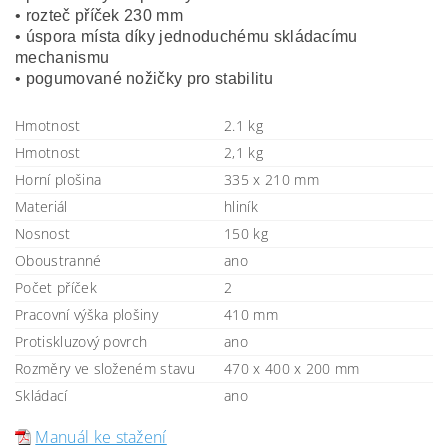
• rozteč příček 230 mm
• úspora místa díky jednoduchému skládacímu
mechanismu
• pogumované nožičky pro stabilitu
Hmotnost
2.1 kg
Hmotnost
2,1 kg
Horní plošina
335 x 210 mm
Materiál
hliník
Nosnost
150 kg
Oboustranné
ano
Počet příček
2
Pracovní výška plošiny
410 mm
Protiskluzový povrch
ano
Rozměry ve složeném stavu
470 x 400 x 200 mm
Skládací
ano
Manuál ke stažení