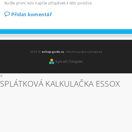
Buďte první, kdo napíše příspěvek k této položce.
Přidat komentář
2026 ©
eshop-gude.cz
, všechna práva vyhrazena
Vytvořil Shoptet
×
SPLÁTKOVÁ KALKULAČKA ESSOX