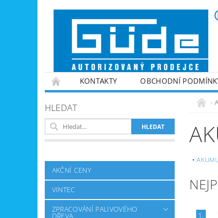
KONTAKTY
OBCHODNÍ PODMÍNK
VINTEC
ZPRACOVÁNÍ PALIVOVÉHO DŘE
HLEDAT
ZAHRADNÍ TECHNIKA
ZPRACOVÁNÍ KOV
AK
GENERÁTORY PROUDU
VYBAVENÍ DÍLEN
NABÍJEČKY BATERIÍ
AKUMU
AKČNÍ CENY
NEJ
VINTEC
ZPRACOVÁNÍ PALIVOVÉHO
1.
DŘEVA