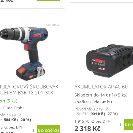
Kód:
58504
ULÁTOROVÝ ŠROUBOVÁK
AKUMULÁTOR AP 40-60
ÍKLEPEM BSB 18-201-30K
Skladem do 14 dní
(>5 ks)
dem
(5 ks)
Značka:
Güde GmbH
a:
Güde GmbH
Původně:
3 219 Kč
Ušetříte
:
901 Kč (–27 %)
ně:
2 919 Kč
te
:
584 Kč (–20 %)
1 915,70 Kč bez DPH
2 318 Kč
1 929,75 Kč bez DPH