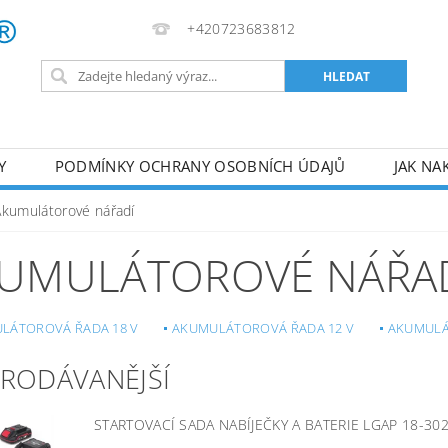
+420723683812
Y
PODMÍNKY OCHRANY OSOBNÍCH ÚDAJŮ
JAK NA
VA
AKUMULÁTOROVÉ NÁŘADÍ
PILY
TOPIDLA
Akumulátorové nářadí
U
KOMPRESORY
ZPRACOVÁNÍ DŘEVA
ČERPA
UMULÁTOROVÉ NÁŘA
RUČNÍ NÁŘADÍ
AKU NÁŘADÍ
STAVEBNÍ STRO
LÁTOROVÁ ŘADA 18 V
AKUMULÁTOROVÁ ŘADA 12 V
AKUMULÁ
PRODÁVANĚJŠÍ
STARTOVACÍ SADA NABÍJEČKY A BATERIE LGAP 18-30