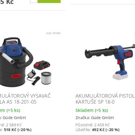
35 Kč
Kód:
58580
ULÁTOROVÝ VYSAVAČ
AKUMULÁTOROVÁ PISTOL
LA AS 18-201-05
KARTUŠE SP 18-0
dem
(>5 ks)
Skladem
(>5 ks)
a:
Güde GmbH
Značka:
Güde GmbH
ně:
2 589 Kč
Původně:
2 459 Kč
te
:
518 Kč (–20 %)
Ušetříte
:
492 Kč (–20 %)