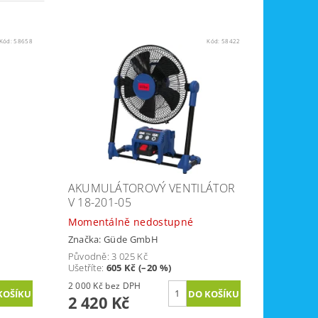
Kód:
58658
Kód:
58422
AKUMULÁTOROVÝ VENTILÁTOR
V 18-201-05
Momentálně nedostupné
Značka:
Güde GmbH
Původně:
3 025 Kč
Ušetříte
:
605 Kč (–20 %)
2 000 Kč bez DPH
2 420 Kč