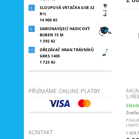
SLOUPOVÁ VRTAČKA GSB 32
R+L
14 900 Kč
SAMONAVÍJECÍ HADICOVÝ
BUBEN 15 M
1 392 Kč
OŘEZÁVAČ HRAN TRÁVNÍKŮ
GRKS 1400
1 723 Kč
AKUM
PŘIJÍMÁME ONLINE PLATBY
S PŘ
Skla
Značk
Původ
Ušetří
KONTAKT