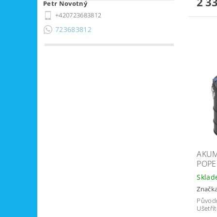
2 3
Petr Novotný
+420723683812
723683812
AKUM
POPE
Skla
Značk
Původ
Ušetří