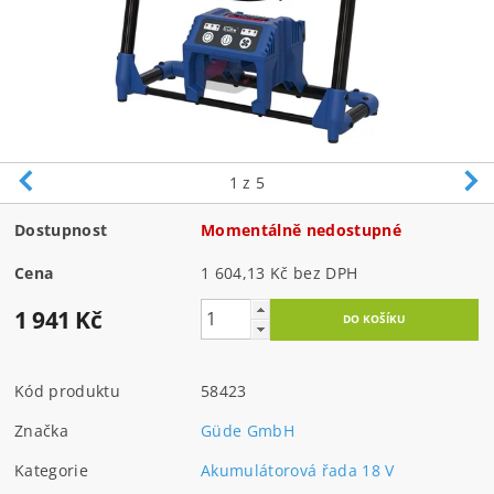
1
z 5
Dostupnost
Momentálně nedostupné
Cena
1 604,13 Kč bez DPH
1 941 Kč
Kód produktu
58423
Značka
Güde GmbH
Kategorie
Akumulátorová řada 18 V