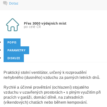
Dotaz
Přes 3000 výdejních míst
po celé ČR
POPIS
PARAMETRY
DISKUZE
Praktický stolní ventilátor, určený k rozproudění
nehybného (dusného) vzduchu za parných letních dnů.
Rychlé a účinné provětrání (ochlazení) stojatého
vzduchu v uzavřených prostorách • s plným využitím při
pracích v garáži, domácí dílně, na zahradních
(víkendových) chatách nebo během kempování.