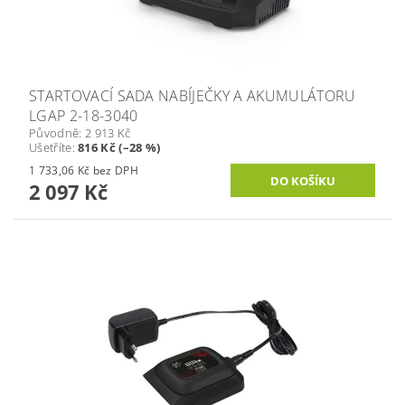
STARTOVACÍ SADA NABÍJEČKY A AKUMULÁTORU
LGAP 2-18-3040
Původně:
2 913 Kč
Ušetříte
:
816 Kč (–28 %)
1 733,06 Kč bez DPH
2 097 Kč