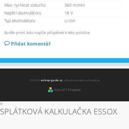
Max. rychlost vzduchu
360 m/min
Napětí akumulátoru
18 V
Typ akumulátoru
Li-Ion
Buďte první, kdo napíše příspěvek k této položce.
Přidat komentář
2026 ©
eshop-gude.cz
, všechna práva vyhrazena
Vytvořil Shoptet
×
SPLÁTKOVÁ KALKULAČKA ESSOX