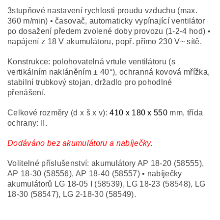
3stupňové nastavení rychlosti proudu vzduchu (max.
360 m/min) • časovač, automaticky vypínající ventilátor
po dosažení předem zvolené doby provozu (1-2-4 hod) •
napájení z 18 V akumulátoru, popř. přímo 230 V~ sítě.
Konstrukce: polohovatelná vrtule ventilátoru (s
vertikálním nakláněním ± 40°), ochranná kovová mřížka,
stabilní trubkový stojan, držadlo pro pohodlné
přenášení.
Celkové rozměry (d x š x v):
410 x 180 x 550
mm, třída
ochrany: II.
Dodáváno bez akumulátoru a nabíječky.
Volitelné příslušenství: akumulátory AP 18-20 (58555),
AP 18-30 (58556), AP 18-40 (58557) • nabíječky
akumulátorů LG 18-05 I (58539), LG 18-23 (58548), LG
18-30 (58547), LG 2-18-30 (58549).