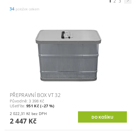
1
2
3
34
položek celkem
PŘEPRAVNÍ BOX VT 32
Původně:
3 398 Kč
Ušetříte
:
951 Kč (–27 %)
2 022,31 Kč bez DPH
2 447 Kč