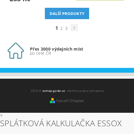
DALŠÍ PRODUKTY
1
2
3
Přes 3000 výdejních míst
po celé ČR
2026 ©
eshop-gude.cz
, všechna práva vyhrazena
Vytvořil Shoptet
×
SPLÁTKOVÁ KALKULAČKA ESSOX