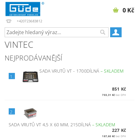
0 Kč
+420723683812
VINTEC
NEJPRODÁVANĚJŠÍ
SADA VRUTŮ VT - 1700DÍLNÁ
–
SKLADEM
1.
851 Kč
703,31 Kč
bez DPH
2.
SADA VRUTŮ VT 4,5 X 60 MM, 215DÍLNÁ
–
SKLADEM
227 Kč
187,60 Kč
bez DPH