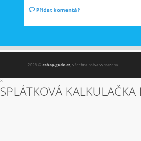
Přidat komentář
2026 ©
eshop-gude.cz
, všechna práva vyhrazena
×
SPLÁTKOVÁ KALKULAČKA 