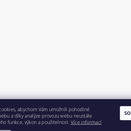
cookies, abychom Vám umožnili pohodlné
SO
webu a díky analýze provozu webu neustále
jeho funkce, výkon a použitelnost.
Více informací