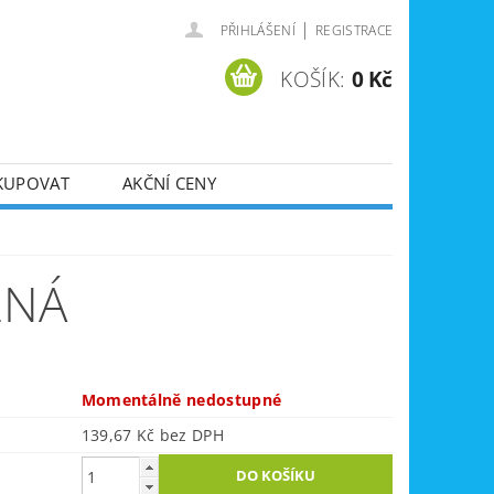
|
PŘIHLÁŠENÍ
REGISTRACE
KOŠÍK:
0 Kč
KUPOVAT
AKČNÍ CENY
SVÁŘEČKY
DLA
ZVEDÁKY
LNÁ
JE
ÚKLIDOVÁ TECHNIKA
Momentálně nedostupné
139,67 Kč bez DPH