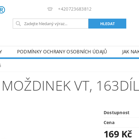
+420723683812
Y
PODMÍNKY OCHRANY OSOBNÍCH ÚDAJŮ
JAK NA
VA
AKUMULÁTOROVÉ NÁŘADÍ
PILY
TOPIDLA
á
U
KOMPRESORY
ZPRACOVÁNÍ DŘEVA
ČERPA
HMOŽDINEK VT, 163DÍ
RUČNÍ NÁŘADÍ
AKU NÁŘADÍ
STAVEBNÍ STRO
Dostupnost
Cena
169 Kč