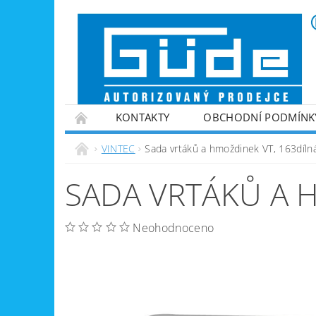
KONTAKTY
OBCHODNÍ PODMÍNK
VINTEC
ZPRACOVÁNÍ PALIVOVÉHO DŘE
VINTEC
Sada vrtáků a hmoždinek VT, 163díln
ZAHRADNÍ TECHNIKA
ZPRACOVÁNÍ KOV
SADA VRTÁKŮ A 
GENERÁTORY PROUDU
VYBAVENÍ DÍLEN
NABÍJEČKY BATERIÍ
Neohodnoceno