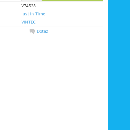
V74528
Just in Time
VINTEC
Dotaz