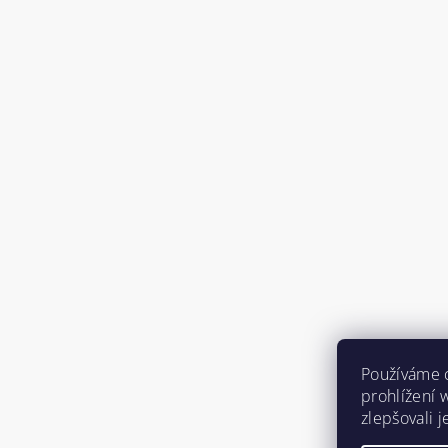
Používáme 
prohlížení 
zlepšovali 