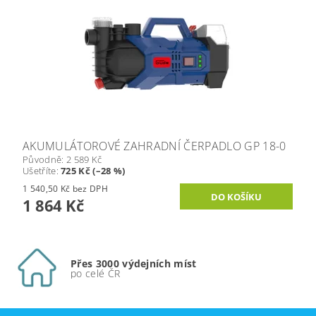
AKUMULÁTOROVÉ ZAHRADNÍ ČERPADLO GP 18-0
Původně:
2 589 Kč
Ušetříte
:
725 Kč (–28 %)
1 540,50 Kč bez DPH
1 864 Kč
Přes 3000 výdejních míst
po celé ČR