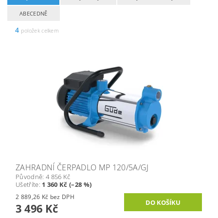
ABECEDNĚ
4
položek celkem
ZAHRADNÍ ČERPADLO MP 120/5A/GJ
Původně:
4 856 Kč
Ušetříte
:
1 360 Kč (–28 %)
2 889,26 Kč bez DPH
3 496 Kč