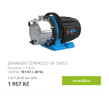
ZAHRADNÍ ČERPADLO GP 1045 E
Původně:
2 718 Kč
Ušetříte
:
761 Kč (–28 %)
1 617,36 Kč bez DPH
1 957 Kč