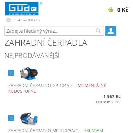
0 Kč
+420723683812
ZAHRADNÍ ČERPADLA
NEJPRODÁVANĚJŠÍ
1.
ZAHRADNÍ ČERPADLO GP 1045 E
–
MOMENTÁLNĚ
NEDOSTUPNÉ
1 957 Kč
1 617,36 Kč
bez DPH
2.
ZAHRADNÍ ČERPADLO MP 120/5A/GJ
–
SKLADEM