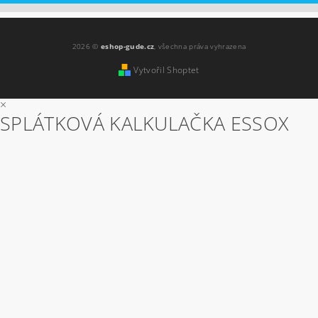
2026 ©
eshop-gude.cz
, všechna práva vyhrazena
Vytvořil Shoptet
×
SPLÁTKOVÁ KALKULAČKA ESSOX