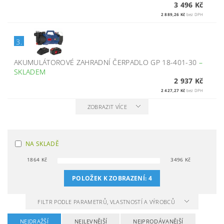
3 496 Kč
2 889,26 Kč
bez DPH
3.
AKUMULÁTOROVÉ ZAHRADNÍ ČERPADLO GP 18-401-30
–
SKLADEM
2 937 Kč
2 427,27 Kč
bez DPH
ZOBRAZIT VÍCE
NA SKLADĚ
1864
Kč
3496
Kč
POLOŽEK K ZOBRAZENÍ:
4
FILTR PODLE PARAMETRŮ, VLASTNOSTÍ A VÝROBCŮ
NEJDRAŽŠÍ
NEJLEVNĚJŠÍ
NEJPRODÁVANĚJŠÍ