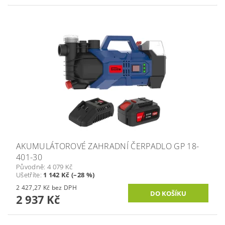
AKUMULÁTOROVÉ ZAHRADNÍ ČERPADLO GP 18-
401-30
Původně:
4 079 Kč
Ušetříte
:
1 142 Kč (–28 %)
2 427,27 Kč bez DPH
2 937 Kč