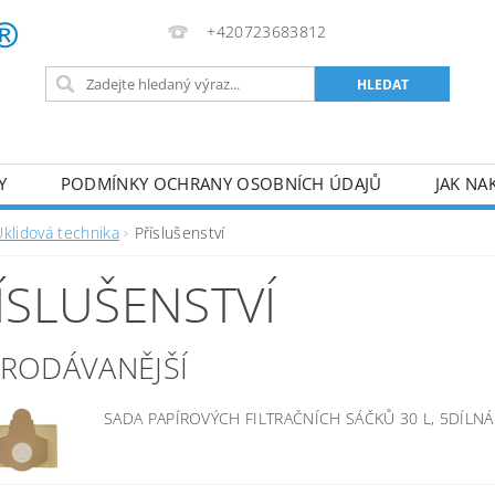
+420723683812
Y
PODMÍNKY OCHRANY OSOBNÍCH ÚDAJŮ
JAK NA
VA
AKUMULÁTOROVÉ NÁŘADÍ
PILY
TOPIDLA
Úklidová technika
Příslušenství
U
KOMPRESORY
ZPRACOVÁNÍ DŘEVA
ČERPA
ÍSLUŠENSTVÍ
RUČNÍ NÁŘADÍ
AKU NÁŘADÍ
STAVEBNÍ STRO
PRODÁVANĚJŠÍ
SADA PAPÍROVÝCH FILTRAČNÍCH SÁČKŮ 30 L, 5DÍLN