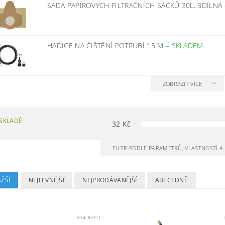
SADA PAPÍROVÝCH FILTRAČNÍCH SÁČKŮ 30L, 3DÍLNÁ
HADICE NA ČIŠTĚNÍ POTRUBÍ 15 M
–
SKLADEM
ZOBRAZIT VÍCE
SKLADĚ
32
Kč
FILTR PODLE PARAMETRŮ, VLASTNOSTÍ 
ŽŠÍ
NEJLEVNĚJŠÍ
NEJPRODÁVANĚJŠÍ
ABECEDNĚ
Kód:
85911