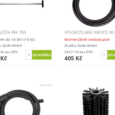
 LIŠTA RM 785
VYSOKOTLAKÁ HADICE 90
em do 14 dní
(>5 ks)
Momentálně nedostupné
a:
Güde GmbH
Značka:
Güde GmbH
347,93 Kč bez DPH
334,71 Kč bez DPH
 Kč
405 Kč
Kód:
17006