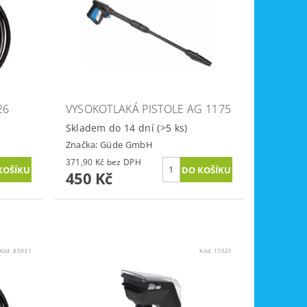
26
VYSOKOTLAKÁ PISTOLE AG 1175
Skladem do 14 dní
(>5 ks)
Značka:
Güde GmbH
371,90 Kč bez DPH
450 Kč
Kód:
85931
Kód:
17021