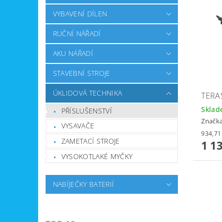
VYBAVENÍ DÍLEN
RUČNÍ NÁŘADÍ
AKU NÁŘADÍ
STAVEBNÍ STROJE
ÚKLIDOVÁ TECHNIKA
TERA
Skla
PŘÍSLUŠENSTVÍ
Značk
VYSAVAČE
ZAMETACÍ STROJE
1 1
VYSOKOTLAKÉ MYČKY
NABÍJEČKY BATERIÍ