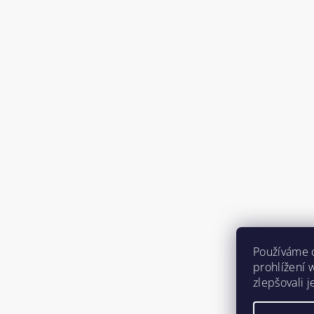
Používáme 
prohlížení 
zlepšovali 