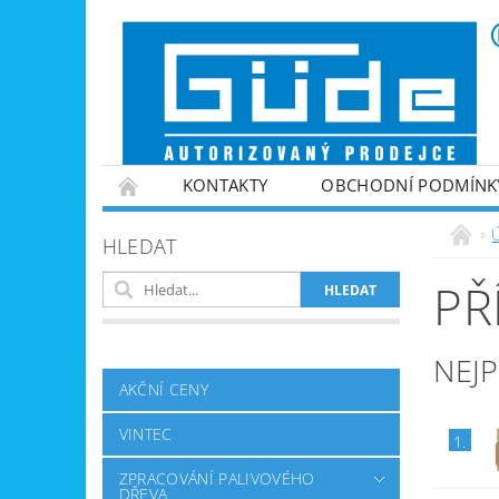
KONTAKTY
OBCHODNÍ PODMÍNK
VINTEC
ZPRACOVÁNÍ PALIVOVÉHO DŘE
HLEDAT
ZAHRADNÍ TECHNIKA
ZPRACOVÁNÍ KOV
PŘ
GENERÁTORY PROUDU
VYBAVENÍ DÍLEN
NABÍJEČKY BATERIÍ
NEJ
AKČNÍ CENY
VINTEC
1.
ZPRACOVÁNÍ PALIVOVÉHO
DŘEVA