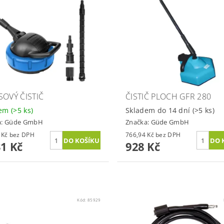
SOVÝ ČISTIČ
ČISTIČ PLOCH GFR 280
dem
(>5 ks)
Skladem do 14 dní
(>5 ks)
a:
Güde GmbH
Značka:
Güde GmbH
934,71 Kč bez DPH
766,94 Kč bez DPH
31 Kč
928 Kč
Kód:
85929