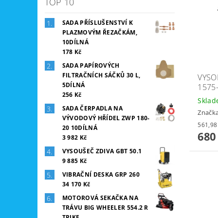
TOP 10
SADA PŘÍSLUŠENSTVÍ K
PLAZMOVÝM ŘEZAČKÁM,
10DÍLNÁ
178 Kč
SADA PAPÍROVÝCH
FILTRAČNÍCH SÁČKŮ 30 L,
VYSO
5DÍLNÁ
1575
256 Kč
Skla
SADA ČERPADLA NA
Značk
VÝVODOVÝ HŘÍDEL ZWP 180-
20 10DÍLNÁ
680
3 982 Kč
VYSOUŠEČ ZDIVA GBT 50.1
9 885 Kč
VIBRAČNÍ DESKA GRP 260
34 170 Kč
MOTOROVÁ SEKAČKA NA
TRÁVU BIG WHEELER 554.2 R
TRIKE