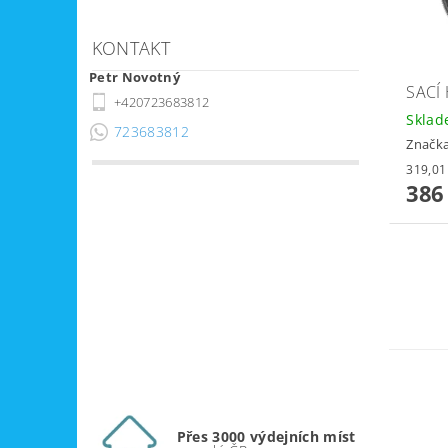
KONTAKT
Petr Novotný
SACÍ
+420723683812
Skla
723683812
Značk
386
Přes 3000 výdejních míst