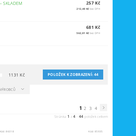
257 Kč
–
SKLADEM
212,40 Kč
bez DPH
681 Kč
562,81 Kč
bez DPH
1131
Kč
POLOŽEK K ZOBRAZENÍ:
44
A VÝROBCŮ
1
2
3
4
1
4
44
Stránka
z
-
položek celkem
Kód:
86018
Kód:
85935