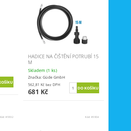
HADICE NA ČIŠTĚNÍ POTRUBÍ 15
M
Skladem
(1 ks)
Značka:
Güde GmbH
562,81 Kč bez DPH
681 Kč
Kód:
85932
Kód:
85904