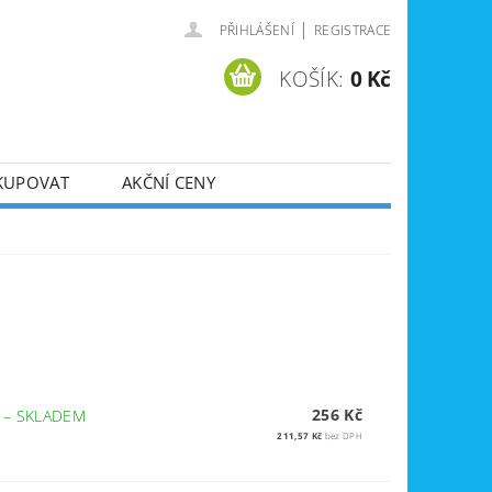
|
PŘIHLÁŠENÍ
REGISTRACE
KOŠÍK:
0 Kč
KUPOVAT
AKČNÍ CENY
SVÁŘEČKY
DLA
ZVEDÁKY
JE
ÚKLIDOVÁ TECHNIKA
256 Kč
Á
–
SKLADEM
211,57 Kč
bez DPH