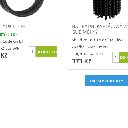
 HADICE 3 M
NÁHRADNÍ KARTÁČOVÝ V
GUB MĚKKÝ
dem
(1 ks)
Skladem do 14 dní
(>5 ks)
a:
Güde GmbH
Značka:
Güde GmbH
319,01 Kč bez DPH
 Kč
308,26 Kč bez DPH
373 Kč
DALŠÍ PRODUKTY