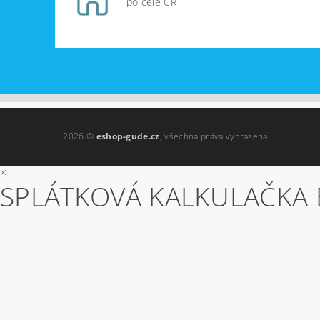
po celé ČR
2026 ©
eshop-gude.cz
, všechna práva vyhrazena
×
SPLÁTKOVÁ KALKULAČKA 