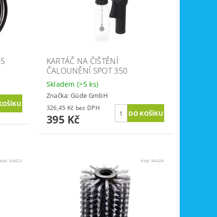
-5
KARTÁČ NA ČIŠTĚNÍ
ČALOUNĚNÍ SPOT 350
Skladem
(>5 ks)
Značka:
Güde GmbH
326,45 Kč bez DPH
395 Kč
Kód:
94425
Kód:
94424