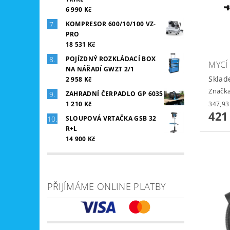
6 990 Kč
KOMPRESOR 600/10/100 VZ-
PRO
18 531 Kč
POJÍZDNÝ ROZKLÁDACÍ BOX
MYCÍ
NA NÁŘADÍ GWZT 2/1
Sklad
2 958 Kč
Značk
ZAHRADNÍ ČERPADLO GP 6035
1 210 Kč
421
SLOUPOVÁ VRTAČKA GSB 32
R+L
14 900 Kč
PŘIJÍMÁME ONLINE PLATBY