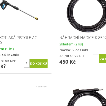
KOTLAKÁ PISTOLE AG
NÁHRADNÍ HADICE K 859
-S
Skladem
(2 ks)
dem
(1 ks)
Značka:
Güde GmbH
a:
Güde GmbH
371,90 Kč bez DPH
450 Kč
561,98 Kč bez DPH
 Kč
Kód:
95368