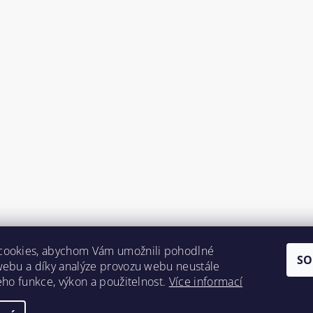
cookies, abychom Vám umožnili pohodlné
SO
webu a díky analýze provozu webu neustále
jeho funkce, výkon a použitelnost.
Více informací