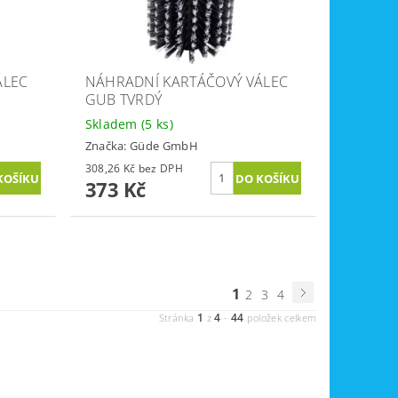
ÁLEC
NÁHRADNÍ KARTÁČOVÝ VÁLEC
GUB TVRDÝ
Skladem
(5 ks)
Značka:
Güde GmbH
308,26 Kč bez DPH
373 Kč
1
2
3
4
1
4
44
Stránka
z
-
položek celkem