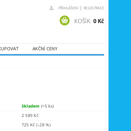
|
PŘIHLÁŠENÍ
REGISTRACE
KOŠÍK:
0 Kč
KUPOVAT
AKČNÍ CENY
SVÁŘEČKY
DLA
ZVEDÁKY
JE
ÚKLIDOVÁ TECHNIKA
Skladem
(>5 ks)
2 589 Kč
725 Kč
(–28 %)