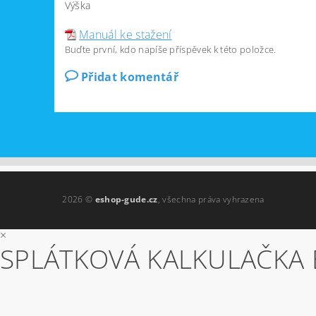
Výška
Manuál ke stažení
Buďte první, kdo napíše příspěvek k této položce.
Přidat komentář
2026 ©
eshop-gude.cz
, všechna práva vyhrazena
×
SPLÁTKOVÁ KALKULAČKA 