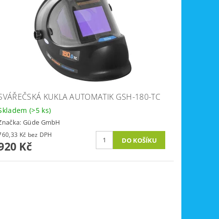
SVÁŘEČSKÁ KUKLA AUTOMATIK GSH-180-TC
Skladem
(>5 ks)
Značka:
Güde GmbH
760,33 Kč bez DPH
920 Kč