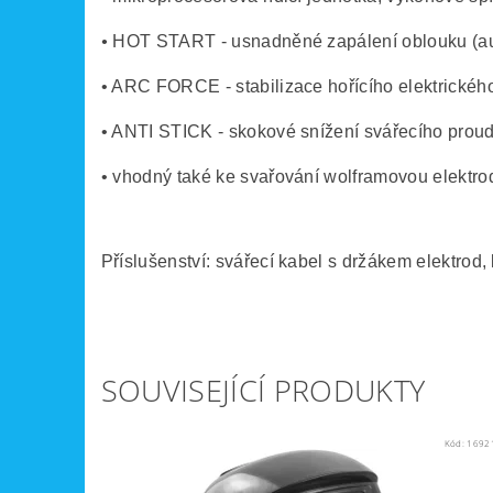
•
HOT START
- usnadněné zapálení oblouku (
• ARC FORCE
- stabilizace hořícího elektrické
• ANTI STICK - skokové snížení svářecího proudu
• vhodný také ke svařování wolframovou elektr
Příslušenství: svářecí kabel s držákem elektrod,
SOUVISEJÍCÍ PRODUKTY
Kód:
1692