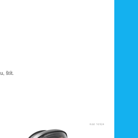
sku, štít.
Kód:
16924