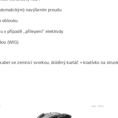
automatickým) navýšením proudu
ho oblouku
 v případě ,,přilepení" elektrody
odou (WIG)
 kabel se zemnicí svorkou, drátěný kartáč + kladívko na stru
1
Kód:
16922