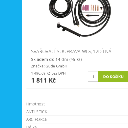
SVAŘOVACÍ SOUPRAVA WIG, 12DÍLNÁ
Skladem do 14 dní
(>5 ks)
Značka:
Güde GmbH
1 496,69 Kč bez DPH
1 811 Kč
Hmotnost
ANTI-STICK
ARC FORCE
Délka