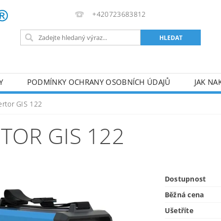
+420723683812
Y
PODMÍNKY OCHRANY OSOBNÍCH ÚDAJŮ
JAK NA
VA
AKUMULÁTOROVÉ NÁŘADÍ
PILY
TOPIDLA
ertor GIS 122
U
KOMPRESORY
ZPRACOVÁNÍ DŘEVA
ČERPA
TOR GIS 122
RUČNÍ NÁŘADÍ
AKU NÁŘADÍ
STAVEBNÍ STRO
Dostupnost
Běžná cena
Ušetříte