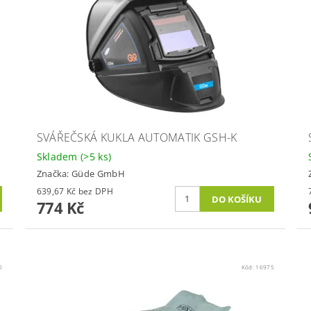
SVÁŘEČSKÁ KUKLA AUTOMATIK GSH-K
Skladem
(>5 ks)
Značka:
Güde GmbH
639,67 Kč bez DPH
774 Kč
0
Kód:
16975