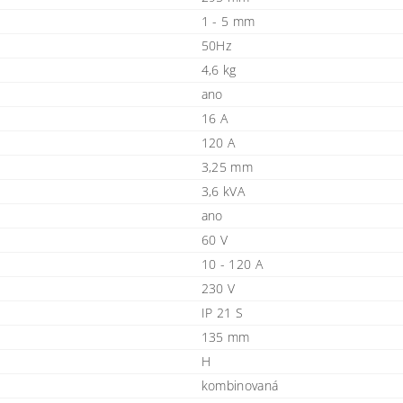
1 - 5 mm
50Hz
4,6 kg
ano
16 A
120 A
3,25 mm
3,6 kVA
ano
60 V
10 - 120 A
230 V
IP 21 S
135 mm
H
kombinovaná