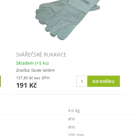
SVÁŘEČSKÉ RUKAVICE
Skladem
(>5 ks)
Značka:
Güde GmbH
157,85 Kč bez DPH
191 Kč
4.6 kg
ano
ano
295 mm