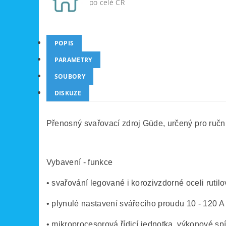
po celé ČR
POPIS
PARAMETRY
SOUBORY
DISKUZE
Přenosný svařovací zdroj Güde, určený pro ručn
Vybavení - funkce
• svařování legované i korozivzdorné oceli rutil
• plynulé nastavení svářecího proudu 10 - 120 A
• mikroprocesorová řídicí jednotka, výkonové sp