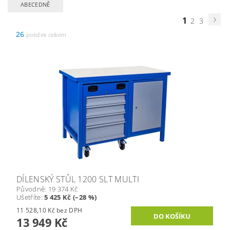
ABECEDNĚ
1
2
3
26
položek celkem
DÍLENSKÝ STŮL 1200 SLT MULTI
Původně:
19 374 Kč
Ušetříte
:
5 425 Kč (–28 %)
11 528,10 Kč bez DPH
13 949 Kč