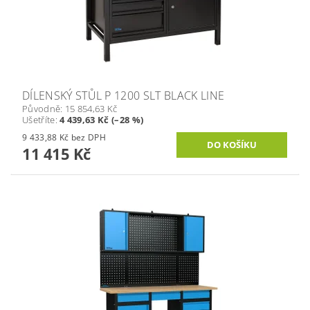
DÍLENSKÝ STŮL P 1200 SLT BLACK LINE
Původně:
15 854,63 Kč
Ušetříte
:
4 439,63 Kč (–28 %)
9 433,88 Kč bez DPH
11 415 Kč