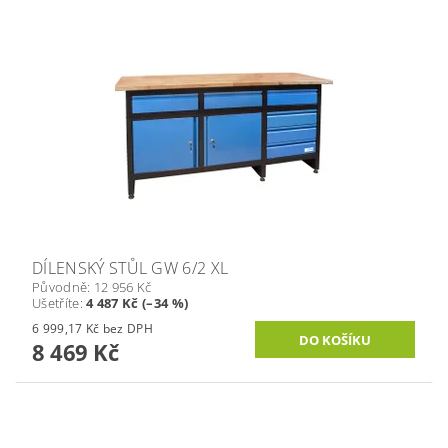
DÍLENSKÝ STŮL GW 6/2 XL
Původně:
12 956 Kč
Ušetříte
:
4 487 Kč (–34 %)
6 999,17 Kč bez DPH
8 469 Kč