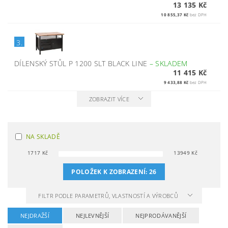
13 135 Kč
10 855,37 Kč
bez DPH
3.
DÍLENSKÝ STŮL P 1200 SLT BLACK LINE
–
SKLADEM
11 415 Kč
9 433,88 Kč
bez DPH
ZOBRAZIT VÍCE
NA SKLADĚ
1717
Kč
13949
Kč
POLOŽEK K ZOBRAZENÍ:
26
FILTR PODLE PARAMETRŮ, VLASTNOSTÍ A VÝROBCŮ
NEJDRAŽŠÍ
NEJLEVNĚJŠÍ
NEJPRODÁVANĚJŠÍ