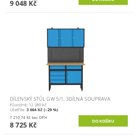
9 048 Kč
DÍLENSKÝ STŮL GW 5/1, 3DÍLNÁ SOUPRAVA
Původně:
12 389 Kč
Ušetříte
:
3 664 Kč (–29 %)
7 210,74 Kč bez DPH
8 725 Kč