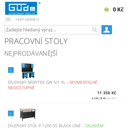
0 Kč
+420723683812
PRACOVNÍ STOLY
NEJPRODÁVANĚJŠÍ
1.
DÍLENSKÝ NÁBYTEK GW 6/1 XL
–
MOMENTÁLNĚ
NEDOSTUPNÉ
11 358 Kč
9 386,78 Kč
bez DPH
2.
DÍLENSKÝ STŮL P 1200 SS BLACK LINE
–
SKLADEM