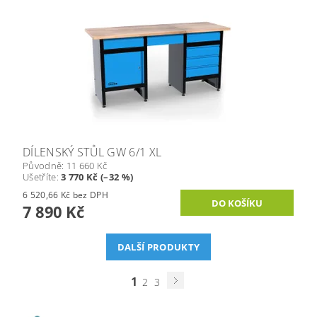
DÍLENSKÝ STŮL GW 6/1 XL
Původně:
11 660 Kč
Ušetříte
:
3 770 Kč (–32 %)
6 520,66 Kč bez DPH
7 890 Kč
DALŠÍ PRODUKTY
1
2
3