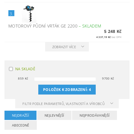
3.
MOTOROVÝ PŮDNÍ VRTÁK GE 2200
–
SKLADEM
5 248 Kč
4 337,19 Kč
bez DPH
ZOBRAZIT VÍCE
NA SKLADĚ
859
Kč
9700
Kč
POLOŽEK K ZOBRAZENÍ:
4
FILTR PODLE PARAMETRŮ, VLASTNOSTÍ A VÝROBCŮ
NEJDRAŽŠÍ
NEJLEVNĚJŠÍ
NEJPRODÁVANĚJŠÍ
ABECEDNĚ