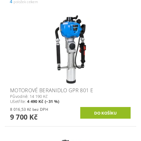
4
položek celkem
MOTOROVÉ BERANIDLO GPR 801 E
Původně:
14 190 Kč
Ušetříte
:
4 490 Kč (–31 %)
8 016,53 Kč bez DPH
9 700 Kč