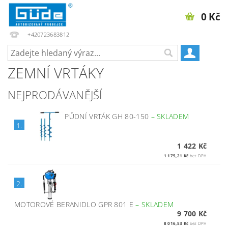
0 Kč
+420723683812
ZEMNÍ VRTÁKY
NEJPRODÁVANĚJŠÍ
PŮDNÍ VRTÁK GH 80-150
–
SKLADEM
1.
1 422 Kč
1 175,21 Kč
bez DPH
2.
MOTOROVÉ BERANIDLO GPR 801 E
–
SKLADEM
9 700 Kč
8 016,53 Kč
bez DPH