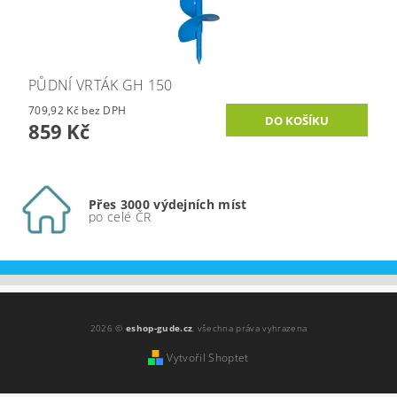
PŮDNÍ VRTÁK GH 150
709,92 Kč bez DPH
859 Kč
Přes 3000 výdejních míst
po celé ČR
2026 ©
eshop-gude.cz
, všechna práva vyhrazena
Vytvořil Shoptet