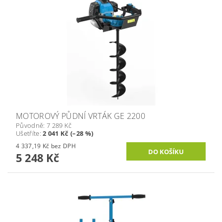
MOTOROVÝ PŮDNÍ VRTÁK GE 2200
Původně:
7 289 Kč
Ušetříte
:
2 041 Kč (–28 %)
4 337,19 Kč bez DPH
5 248 Kč