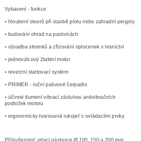
Vybavení - funkce
• hloubení otvorů při stavbě plotu nebo zahradní pergoly
• budování ohrad na pastvinách
• výsadba stromků a zřizování oplocenek v lesnictví
• jednoválcový 2taktní motor
• reverzní startovací systém
• PRIMER - ruční palivové čerpadlo
• účinné tlumení vibrací zásluhou antivibračních
podložek motoru
• ergonomicky tvarovaná rukojeť s ovládacími prvky
Příslušenství: vrtací nástavce Ø 100, 150 a 200 mm.