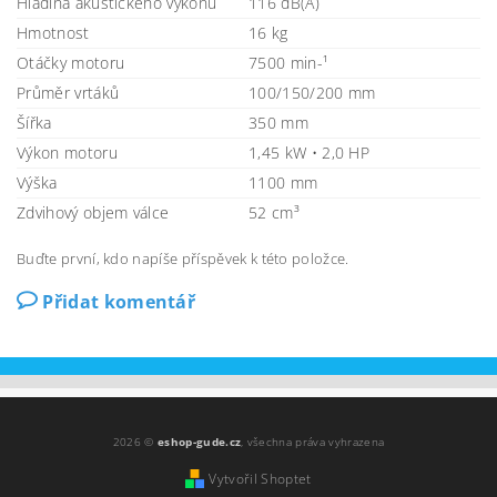
Hladina akustického výkonu
116 dB(A)
Hmotnost
16 kg
Otáčky motoru
7500 min-¹
Průměr vrtáků
100/150/200 mm
Šířka
350 mm
Výkon motoru
1,45 kW • 2,0 HP
Výška
1100 mm
Zdvihový objem válce
52 cm³
Buďte první, kdo napíše příspěvek k této položce.
Přidat komentář
2026 ©
eshop-gude.cz
, všechna práva vyhrazena
Vytvořil Shoptet