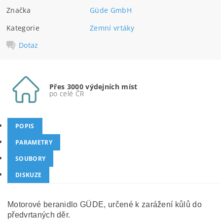
Značka
Güde GmbH
Kategorie
Zemní vrtáky
Dotaz
Přes 3000 výdejních míst
po celé ČR
POPIS
PARAMETRY
SOUBORY
DISKUZE
Motorové beranidlo GÜDE, určené k zarážení kůlů do
předvrtaných děr.