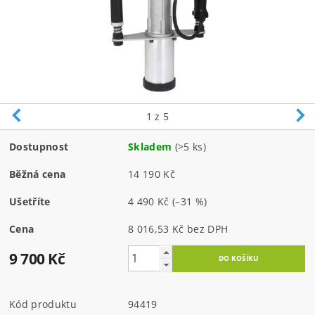
1
z 5
Dostupnost
Skladem
(>5 ks)
Běžná cena
14 190 Kč
Ušetříte
4 490 Kč
(–31 %)
Cena
8 016,53 Kč bez DPH
9 700 Kč
Kód produktu
94419