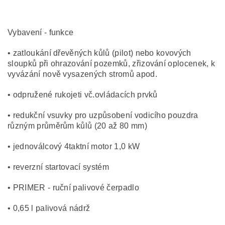
Vybavení - funkce
• zatloukání dřevěných kůlů (pilot) nebo kovových
sloupků při ohrazování pozemků, zřizování oplocenek, k
vyvázání nově vysazených stromů apod.
• odpružené rukojeti vč.ovládacích prvků
• redukční vsuvky pro uzpůsobení vodicího pouzdra
různým průměrům kůlů (20 až 80 mm)
• jednoválcový 4taktní motor 1,0 kW
• reverzní startovací systém
• PRIMER - ruční palivové čerpadlo
• 0,65 l palivová nádrž