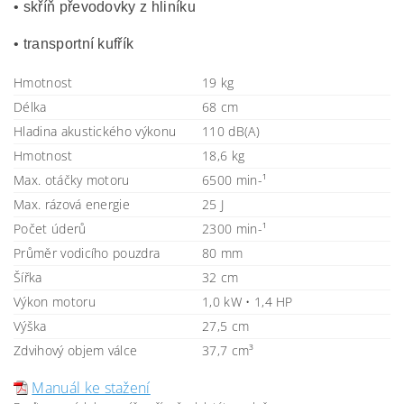
• skříň převodovky z hliníku
• transportní kufřík
Hmotnost
19 kg
Délka
68 cm
Hladina akustického výkonu
110 dB(A)
Hmotnost
18,6 kg
Max. otáčky motoru
6500 min-¹
Max. rázová energie
25 J
Počet úderů
2300 min-¹
Průměr vodicího pouzdra
80 mm
Šířka
32 cm
Výkon motoru
1,0 kW • 1,4 HP
Výška
27,5 cm
Zdvihový objem válce
37,7 cm³
Manuál ke stažení