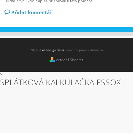
Buďte první, kdo napíše příspěvek k této položce.
Přidat komentář
2026 ©
eshop-gude.cz
, všechna práva vyhrazena
Vytvořil Shoptet
×
SPLÁTKOVÁ KALKULAČKA ESSOX