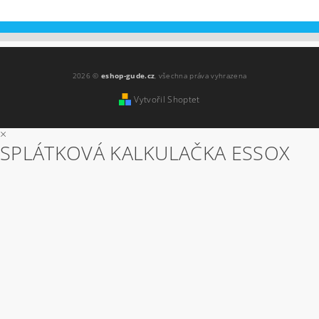
2026 ©
eshop-gude.cz
, všechna práva vyhrazena
Vytvořil Shoptet
×
SPLÁTKOVÁ KALKULAČKA ESSOX