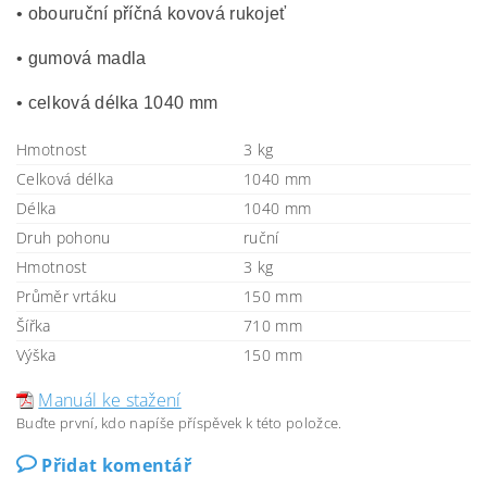
• obouruční příčná kovová rukojeť
• gumová madla
• celková délka 1040 mm
Hmotnost
3 kg
Celková délka
1040 mm
Délka
1040 mm
Druh pohonu
ruční
Hmotnost
3 kg
Průměr vrtáku
150 mm
Šířka
710 mm
Výška
150 mm
Manuál ke stažení
Buďte první, kdo napíše příspěvek k této položce.
Přidat komentář