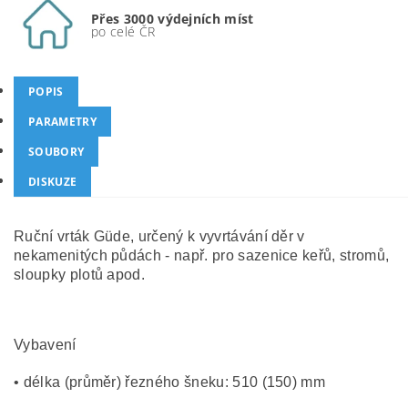
Přes 3000 výdejních míst
po celé ČR
POPIS
PARAMETRY
SOUBORY
DISKUZE
Ruční vrták Güde, určený k vyvrtávání děr v
nekamenitých půdách - např. pro sazenice keřů, stromů,
sloupky plotů apod.
Vybavení
• délka (průměr) řezného šneku: 510 (150) mm