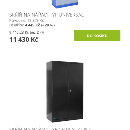
SKŘÍŇ NA NÁŘADÍ TYP UNIVERSAL
Původně:
15 875 Kč
Ušetříte
:
4 445 Kč (–28 %)
9 446,28 Kč bez DPH
11 430 Kč
SKŘÍŇ NA NÁŘADÍ TYP CB BLACK LINE