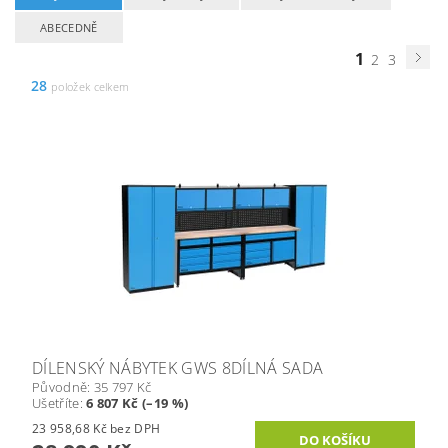
ABECEDNĚ
1
2
3
28
položek celkem
DÍLENSKÝ NÁBYTEK GWS 8DÍLNÁ SADA
Původně:
35 797 Kč
Ušetříte
:
6 807 Kč (–19 %)
23 958,68 Kč bez DPH