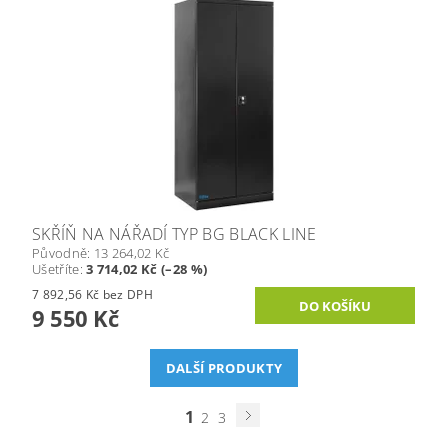
SKŘÍŇ NA NÁŘADÍ TYP BG BLACK LINE
Původně:
13 264,02 Kč
Ušetříte
:
3 714,02 Kč (–28 %)
7 892,56 Kč bez DPH
9 550 Kč
DALŠÍ PRODUKTY
1
2
3