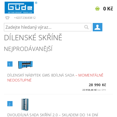
0 Kč
+420723683812
DÍLENSKÉ SKŘÍNĚ
NEJPRODÁVANĚJŠÍ
1.
DÍLENSKÝ NÁBYTEK GWS 8DÍLNÁ SADA
–
MOMENTÁLNĚ
NEDOSTUPNÉ
28 990 Kč
23 958,68 Kč
bez DPH
2.
DVOUDÍLNÁ SADA SKŘÍNÍ 2.0
–
SKLADEM DO 14 DNÍ