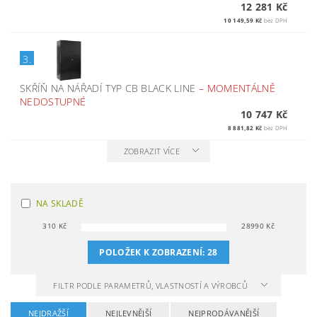
12 281 Kč
10 149,59 Kč
bez DPH
3.
SKŘÍŇ NA NÁŘADÍ TYP CB BLACK LINE
–
MOMENTÁLNĚ
NEDOSTUPNÉ
10 747 Kč
8 881,82 Kč
bez DPH
ZOBRAZIT VÍCE
NA SKLADĚ
310
Kč
28990
Kč
POLOŽEK K ZOBRAZENÍ:
28
FILTR PODLE PARAMETRŮ, VLASTNOSTÍ A VÝROBCŮ
NEJDRAŽŠÍ
NEJLEVNĚJŠÍ
NEJPRODÁVANĚJŠÍ