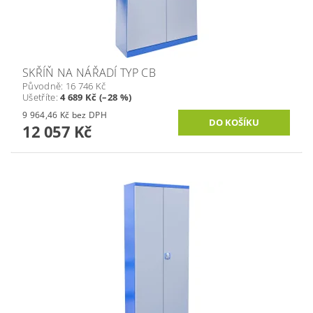
SKŘÍŇ NA NÁŘADÍ TYP CB
Původně:
16 746 Kč
Ušetříte
:
4 689 Kč (–28 %)
9 964,46 Kč bez DPH
12 057 Kč