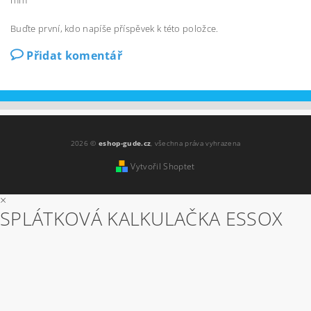
Buďte první, kdo napíše příspěvek k této položce.
Přidat komentář
2026 ©
eshop-gude.cz
, všechna práva vyhrazena
Vytvořil Shoptet
×
SPLÁTKOVÁ KALKULAČKA ESSOX