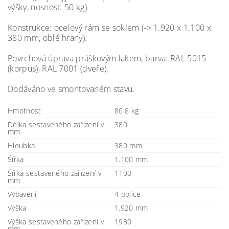
výšky, nosnost: 50 kg).
Konstrukce: ocelový rám se soklem (-> 1.920 x 1.100 x
380 mm, oblé hrany).
Povrchová úprava práškovým lakem, barva: RAL 5015
(korpus), RAL 7001 (dveře).
Dodáváno ve smontovaném stavu.
Hmotnost
80.8 kg
Délka sestaveného zařízení v
380
mm
Hloubka
380 mm
Šířka
1.100 mm
Šířka sestaveného zařízení v
1100
mm
Vybavení
4 police
Výška
1.920 mm
Výška sestaveného zařízení v
1930
mm