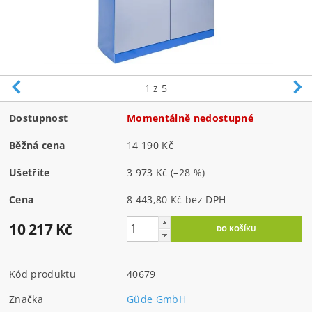
1
z 5
Dostupnost
Momentálně nedostupné
Běžná cena
14 190 Kč
Ušetříte
3 973 Kč
(–28 %)
Cena
8 443,80 Kč bez DPH
10 217 Kč
Kód produktu
40679
Značka
Güde GmbH