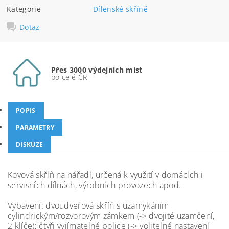
Kategorie
Dílenské skříně
Dotaz
Přes 3000 výdejních míst
po celé ČR
POPIS
PARAMETRY
DISKUZE
Kovová skříň na nářadí, určená k využití v domácích i
servisních dílnách, výrobních provozech apod.
Vybavení: dvoudveřová skříň s uzamykáním
cylindrickým/rozvorovým zámkem (-> dvojité uzamčení,
2 klíče); čtyři vyjímatelné police (-> volitelné nastavení