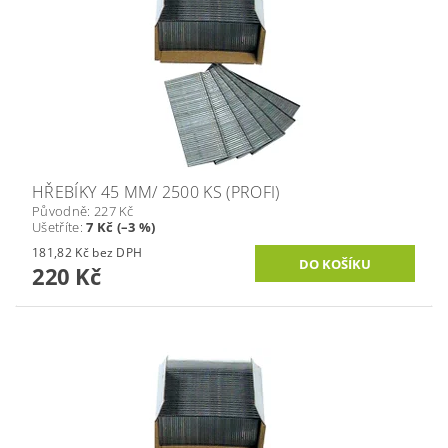
HŘEBÍKY 45 MM/ 2500 KS (PROFI)
Původně:
227 Kč
Ušetříte
:
7 Kč (–3 %)
181,82 Kč bez DPH
220 Kč