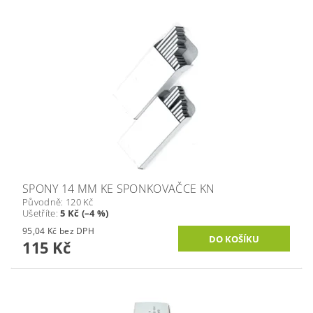
SPONY 14 MM KE SPONKOVAČCE KN
Původně:
120 Kč
Ušetříte
:
5 Kč (–4 %)
95,04 Kč bez DPH
115 Kč