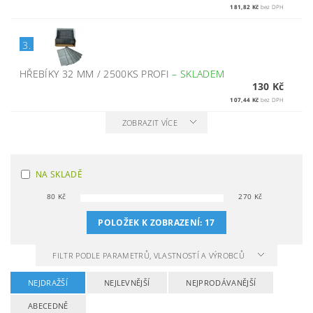
181,82 Kč
bez DPH
3.
HŘEBÍKY 32 MM / 2500KS PROFI
–
SKLADEM
130 Kč
107,44 Kč
bez DPH
ZOBRAZIT VÍCE
NA SKLADĚ
80
Kč
270
Kč
POLOŽEK K ZOBRAZENÍ:
17
FILTR PODLE PARAMETRŮ, VLASTNOSTÍ A VÝROBCŮ
NEJDRAŽŠÍ
NEJLEVNĚJŠÍ
NEJPRODÁVANĚJŠÍ
ABECEDNĚ