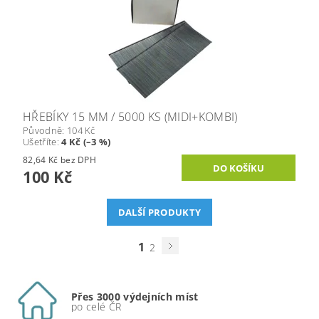
HŘEBÍKY 15 MM / 5000 KS (MIDI+KOMBI)
Původně:
104 Kč
Ušetříte
:
4 Kč (–3 %)
82,64 Kč bez DPH
100 Kč
DALŠÍ PRODUKTY
1
2
Přes 3000 výdejních míst
po celé ČR