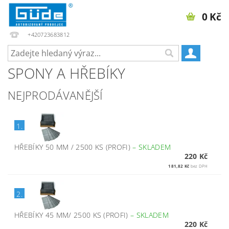
0 Kč
+420723683812
SPONY A HŘEBÍKY
NEJPRODÁVANĚJŠÍ
1.
HŘEBÍKY 50 MM / 2500 KS (PROFI)
–
SKLADEM
220 Kč
181,82 Kč
bez DPH
2.
HŘEBÍKY 45 MM/ 2500 KS (PROFI)
–
SKLADEM
220 Kč