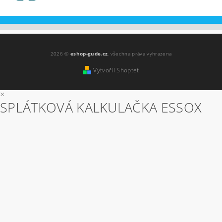
2026 ©
eshop-gude.cz
, všechna práva vyhrazena
Vytvořil Shoptet
×
SPLÁTKOVÁ KALKULAČKA ESSOX