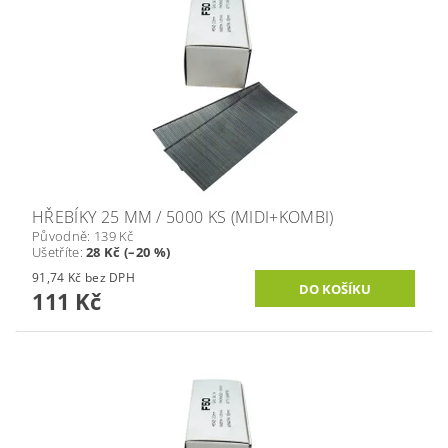
HŘEBÍKY 25 MM / 5000 KS (MIDI+KOMBI)
Původně:
139 Kč
Ušetříte
:
28 Kč (–20 %)
91,74 Kč bez DPH
111 Kč