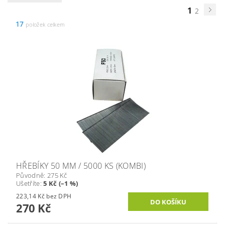
1
2
17
položek celkem
HŘEBÍKY 50 MM / 5000 KS (KOMBI)
Původně:
275 Kč
Ušetříte
:
5 Kč (–1 %)
223,14 Kč bez DPH
270 Kč