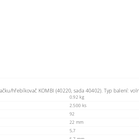
ačku/hřebíkovač KOMBI (40220, sada 40402). Typ balení: voln
0.92 kg
2.500 ks
92
22 mm
5,7
5,7 mm