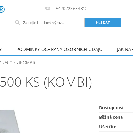
+420723683812
Y
PODMÍNKY OCHRANY OSOBNÍCH ÚDAJŮ
JAK NA
VA
AKUMULÁTOROVÉ NÁŘADÍ
PILY
TOPIDLA
/ 2500 ks (KOMBI)
U
KOMPRESORY
ZPRACOVÁNÍ DŘEVA
ČERPA
500 KS (KOMBI)
RUČNÍ NÁŘADÍ
AKU NÁŘADÍ
STAVEBNÍ STRO
Dostupnost
Běžná cena
Ušetříte