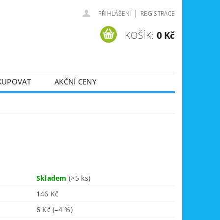
|
PŘIHLÁŠENÍ
REGISTRACE
KOŠÍK:
0 Kč
KUPOVAT
AKČNÍ CENY
SVÁŘEČKY
DLA
ZVEDÁKY
JE
ÚKLIDOVÁ TECHNIKA
Skladem
(>5 ks)
146 Kč
6 Kč
(–4 %)