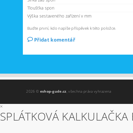
Tloušťka spon
Výška sestaveného zařízení v mm
Buďte první, kdo napíše příspěvek k této položce.
Přidat komentář
2026 ©
eshop-gude.cz
, všechna práva vyhrazena
×
SPLÁTKOVÁ KALKULAČKA 