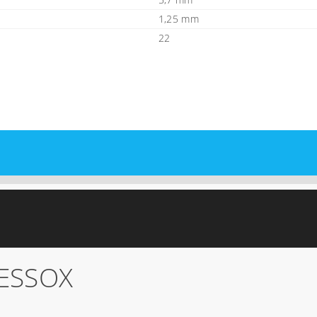
1,25 mm
22
ESSOX