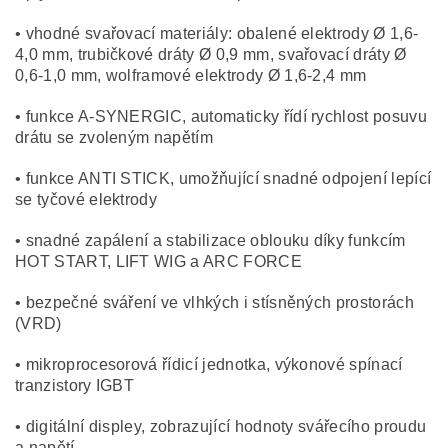
• vhodné svařovací materiály: obalené elektrody Ø 1,6-
4,0 mm, trubičkové dráty Ø 0,9 mm, svařovací dráty Ø
0,6-1,0 mm, wolframové elektrody Ø 1,6-2,4 mm
• funkce A-SYNERGIC, automaticky řídí rychlost posuvu
drátu se zvoleným napětím
• funkce ANTI STICK, umožňující snadné odpojení lepící
se tyčové elektrody
• snadné zapálení a stabilizace oblouku díky funkcím
HOT START, LIFT WIG a ARC FORCE
• bezpečné sváření ve vlhkých i stísněných prostorách
(VRD)
• mikroprocesorová řídicí jednotka, výkonové spínací
tranzistory IGBT
• digitální displey, zobrazující hodnoty svářecího proudu
a napětí