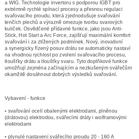
a WIG. Technologie invertoru s podporou IGBT pro
extrémně rychlé spínací procesy a přesnou regulaci
svařovacího proudu, která zjednodušuje svařování
tenčích plechů a výrazně omezuje tvorbu svarových
kuliček. Osvědčené přídavné funkce, jako jsou Anti-
Stick, Hot Start a Arc Force, zajišťují maximální komfort
svařování i za ztížených podmínek. Nový, inovativní
a synergicky řízený posuv drátu se automaticky nastaví
na vhodnou rychlost po zvolení svařovacího procesu,
tloušťky drátu a tloušťky svaru. Tyto doplňkové funkce
umožňují zejména začínajícím a nezkušeným svářečům
okamžitě dosáhnout dobrých výsledků svařování.
Vybavení - funkce
• svařování ocelí obalenými elektrodami, plněnou
(drátovou) elektrodou, svářecími dráty i wolframovými
elektrodami
• plynulé nastavení svářecího proudu 20 - 160 A