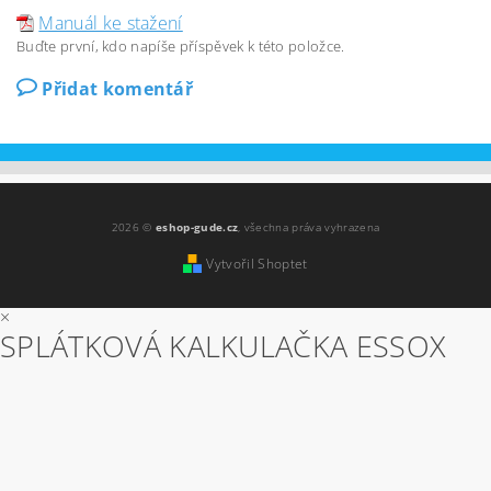
Manuál ke stažení
Buďte první, kdo napíše příspěvek k této položce.
Přidat komentář
2026 ©
eshop-gude.cz
, všechna práva vyhrazena
Vytvořil Shoptet
×
SPLÁTKOVÁ KALKULAČKA ESSOX