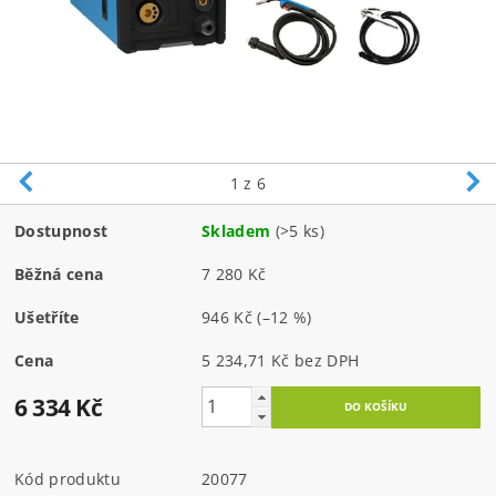
1
z 6
Dostupnost
Skladem
(>5 ks)
Běžná cena
7 280 Kč
Ušetříte
946 Kč
(–12 %)
Cena
5 234,71 Kč bez DPH
6 334 Kč
Kód produktu
20077