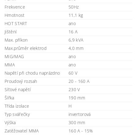
Frekvence
50Hz
Hmotnost
11,1 kg
HOT START
ano
Jištění
16 A
Max. příkon
6,9 kVA
Max.průměr elektrod
4,0 mm
MIG/MAG
ano
MMA
ano
Napětí při chodu naprázdno
60 V
Proudový rozsah
20 - 160 A
Síťové napětí
230 V
Šířka
190 mm
Třída izolace
H
Typ svářečky
invertorová
Výška
300 mm
Zatěžovatel MMA
160 A - 15%