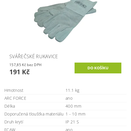
SVÁŘEČSKÉ RUKAVICE
157,85 Kč bez DPH
191 Kč
Hmotnost
11.1 kg
ARC FORCE
ano
Délka
400 mm
Doporučená tloušťka materiálu
1 - 10 mm
Druh krytí
IP 21 S
FCAW
ano