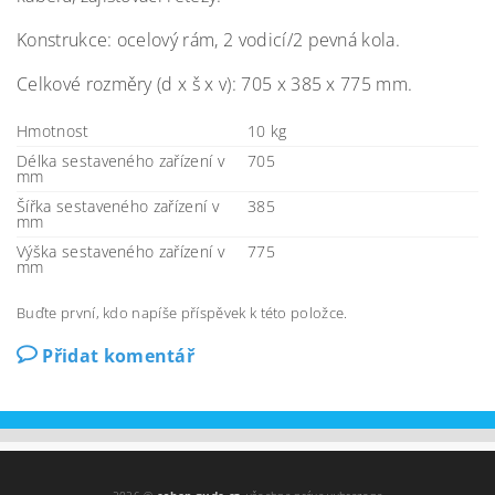
Konstrukce: ocelový rám, 2 vodicí/2 pevná kola.
Celkové rozměry (d x š x v): 705 x 385 x 775 mm.
Hmotnost
10 kg
Délka sestaveného zařízení v
705
mm
Šířka sestaveného zařízení v
385
mm
Výška sestaveného zařízení v
775
mm
Buďte první, kdo napíše příspěvek k této položce.
Přidat komentář