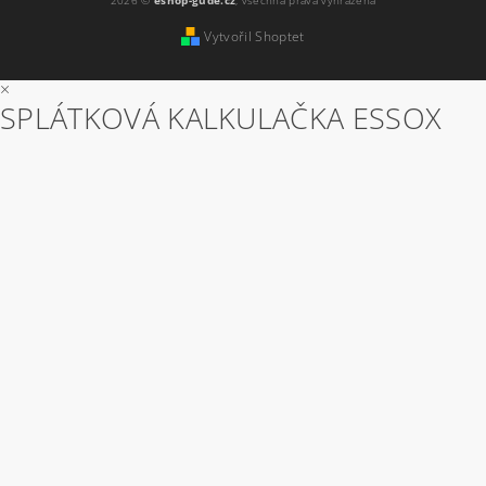
2026 ©
eshop-gude.cz
, všechna práva vyhrazena
Vytvořil Shoptet
×
SPLÁTKOVÁ KALKULAČKA ESSOX