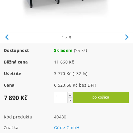
1
z 3
Dostupnost
Skladem
(>5 ks)
Běžná cena
11 660 Kč
Ušetříte
3 770 Kč
(–32 %)
Cena
6 520,66 Kč bez DPH
7 890 Kč
Kód produktu
40480
Značka
Güde GmbH