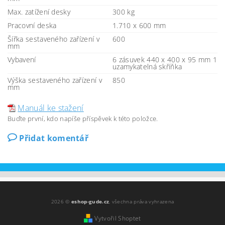
Max. zatížení desky
300 kg
Pracovní deska
1.710 x 600 mm
Šířka sestaveného zařízení v
600
mm
Vybavení
6 zásuvek 440 x 400 x 95 mm 1
uzamykatelná skříňka
Výška sestaveného zařízení v
850
mm
Manuál ke stažení
Buďte první, kdo napíše příspěvek k této položce.
Přidat komentář
2026 ©
eshop-gude.cz
, všechna práva vyhrazena
Vytvořil Shoptet