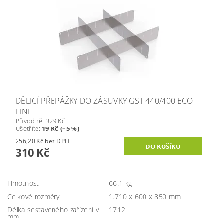
DĚLICÍ PŘEPÁŽKY DO ZÁSUVKY GST 440/400 ECO
LINE
Původně:
329 Kč
Ušetříte
:
19 Kč (–5 %)
256,20 Kč bez DPH
310 Kč
Hmotnost
66.1 kg
Celkové rozměry
1.710 x 600 x 850 mm
Délka sestaveného zařízení v
1712
mm