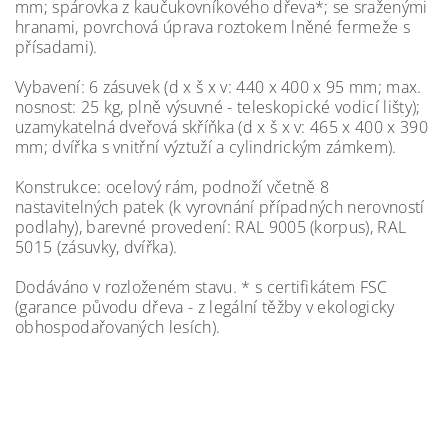
mm; spárovka z kaučukovníkového dřeva*; se sraženými
hranami, povrchová úprava roztokem lněné fermeže s
přísadami).
Vybavení: 6 zásuvek (d x š x v: 440 x 400 x 95 mm; max.
nosnost: 25 kg, plně výsuvné - teleskopické vodicí lišty);
uzamykatelná dveřová skříňka (d x š x v: 465 x 400 x 390
mm; dvířka s vnitřní výztuží a cylindrickým zámkem).
Konstrukce: ocelový rám, podnoží včetně 8
nastavitelných patek (k vyrovnání případných nerovností
podlahy), barevné provedení: RAL 9005 (korpus), RAL
5015 (zásuvky, dvířka).
Dodáváno v rozloženém stavu. * s certifikátem FSC
(garance původu dřeva - z legální těžby v ekologicky
obhospodařovaných lesích).