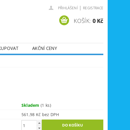
|
PŘIHLÁŠENÍ
REGISTRACE
KOŠÍK:
0 Kč
KUPOVAT
AKČNÍ CENY
SVÁŘEČKY
DLA
ZVEDÁKY
JE
ÚKLIDOVÁ TECHNIKA
Skladem
(1 ks)
561,98 Kč bez DPH