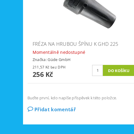
FRÉZA NA HRUBOU ŠPÍNU K GHD 225
Momentálně nedostupné
Značka:
Güde GmbH
211,57 Kč bez DPH
256 Kč
Buďte první, kdo napíše příspěvek k této položce.
Přidat komentář