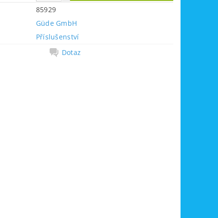
85929
Güde GmbH
Příslušenství
Dotaz