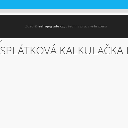
2026 ©
eshop-gude.cz
, všechna práva vyhrazena
×
SPLÁTKOVÁ KALKULAČKA 