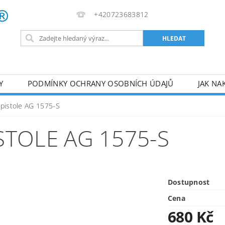
+420723683812
Y
PODMÍNKY OCHRANY OSOBNÍCH ÚDAJŮ
JAK NA
VA
AKUMULÁTOROVÉ NÁŘADÍ
PILY
TOPIDLA
 pistole AG 1575-S
U
KOMPRESORY
ZPRACOVÁNÍ DŘEVA
ČERPA
STOLE AG 1575-S
RUČNÍ NÁŘADÍ
AKU NÁŘADÍ
STAVEBNÍ STRO
Dostupnost
Cena
680 Kč