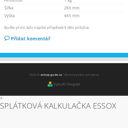
Hmotnost
1 kg
Šířka
280 mm
Výška
445 mm
Buďte první, kdo napíše příspěvek k této položce.
Přidat komentář
2026 ©
eshop-gude.cz
, všechna práva vyhrazena
Vytvořil Shoptet
×
SPLÁTKOVÁ KALKULAČKA ESSOX