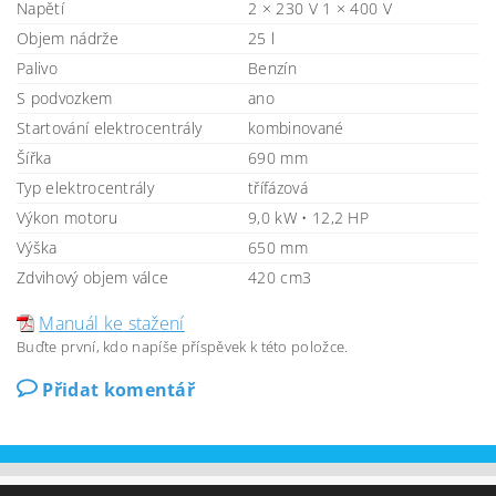
Napětí
2 × 230 V 1 × 400 V
Objem nádrže
25 l
Palivo
Benzín
S podvozkem
ano
Startování elektrocentrály
kombinované
Šířka
690 mm
Typ elektrocentrály
třífázová
Výkon motoru
9,0 kW • 12,2 HP
Výška
650 mm
Zdvihový objem válce
420 cm3
Manuál ke stažení
Buďte první, kdo napíše příspěvek k této položce.
Přidat komentář