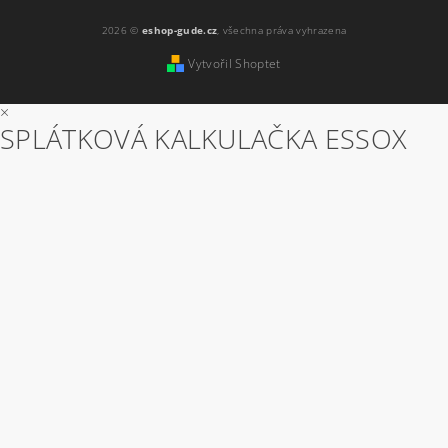
2026 ©
eshop-gude.cz
, všechna práva vyhrazena
Vytvořil Shoptet
×
SPLÁTKOVÁ KALKULAČKA ESSOX