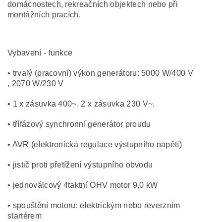
domácnostech, rekreačních objektech nebo při
montážních pracích.
Vybavení - funkce
• trvalý (pracovní) výkon generátoru: 5000 W/400 V
, 2070 W/230 V
• 1 x zásuvka 400~, 2 x zásuvka 230 V~.
• třífázový synchronní generátor proudu
• AVR (elektronická regulace výstupního napětí)
• jistič proti přetížení výstupního obvodu
• jednoválcový 4taktní OHV motor 9,0 kW
• spouštění motoru: elektrickým nebo reverzním
startérem