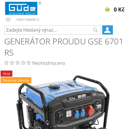
0 Kč
+420723683812
GENERÁTOR PROUDU GSE 6701
RS
Neohodnoceno
Akce
Doprava zdarma