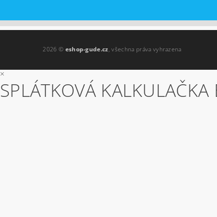
2026 ©
eshop-gude.cz
, všechna práva vyhrazena
×
SPLÁTKOVÁ KALKULAČKA 