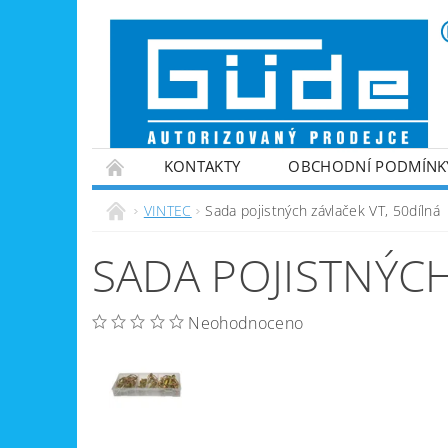
KONTAKTY
OBCHODNÍ PODMÍNK
VINTEC
ZPRACOVÁNÍ PALIVOVÉHO DŘE
VINTEC
Sada pojistných závlaček VT, 50dílná
ZAHRADNÍ TECHNIKA
ZPRACOVÁNÍ KOV
SADA POJISTNÝCH
GENERÁTORY PROUDU
VYBAVENÍ DÍLEN
NABÍJEČKY BATERIÍ
Neohodnoceno