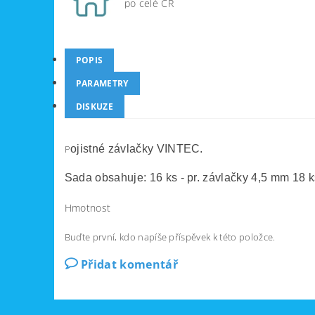
po celé ČR
POPIS
PARAMETRY
DISKUZE
P
ojistné závlačky VINTEC.
Sada obsahuje: 16 ks - pr. závlačky 4,5 mm 18 ks
Hmotnost
Buďte první, kdo napíše příspěvek k této položce.
Přidat komentář