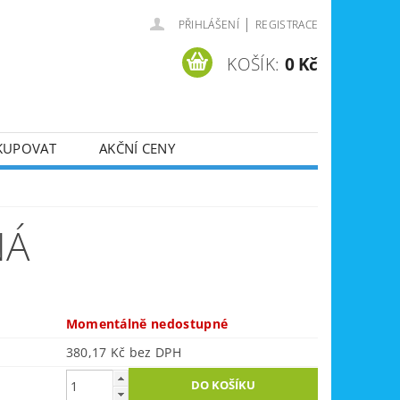
|
PŘIHLÁŠENÍ
REGISTRACE
KOŠÍK:
0 Kč
KUPOVAT
AKČNÍ CENY
SVÁŘEČKY
DLA
ZVEDÁKY
NÁ
JE
ÚKLIDOVÁ TECHNIKA
Momentálně nedostupné
380,17 Kč bez DPH