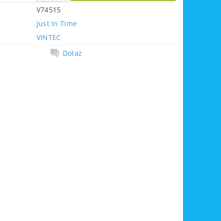
V74515
Just in Time
VINTEC
Dotaz