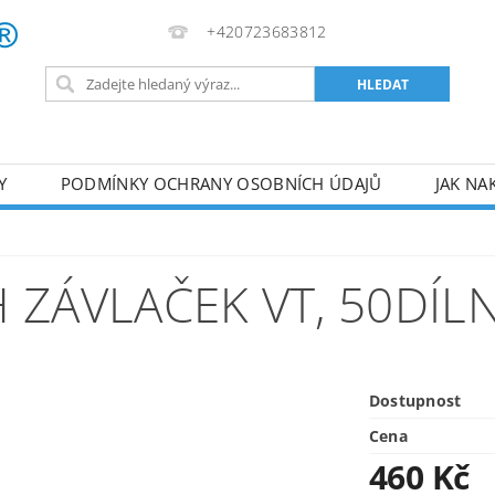
+420723683812
Y
PODMÍNKY OCHRANY OSOBNÍCH ÚDAJŮ
JAK NA
VA
AKUMULÁTOROVÉ NÁŘADÍ
PILY
TOPIDLA
U
KOMPRESORY
ZPRACOVÁNÍ DŘEVA
ČERPA
 ZÁVLAČEK VT, 50DÍL
RUČNÍ NÁŘADÍ
AKU NÁŘADÍ
STAVEBNÍ STRO
Dostupnost
Cena
460 Kč