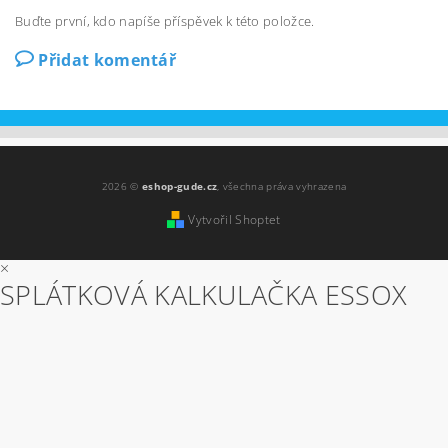
Buďte první, kdo napíše příspěvek k této položce.
Přidat komentář
2026 ©
eshop-gude.cz
, všechna práva vyhrazena
Vytvořil Shoptet
×
SPLÁTKOVÁ KALKULAČKA ESSOX