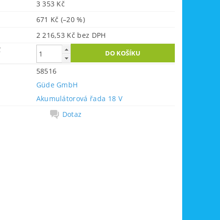
3 353 Kč
671 Kč
(–20 %)
2 216,53 Kč bez DPH
č
58516
Güde GmbH
Akumulátorová řada 18 V
Dotaz