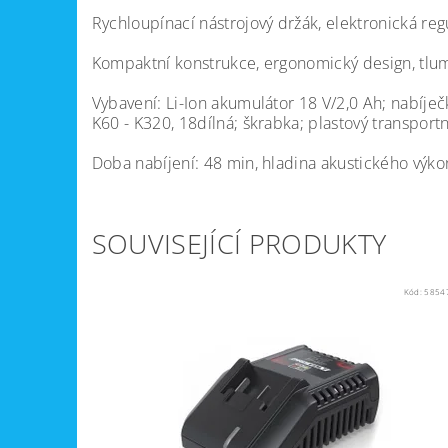
Rychloupínací nástrojový držák, elektronická reg
Kompaktní konstrukce, ergonomický design, tlum
Vybavení: Li-Ion akumulátor 18 V/2,0 Ah; nabíje
K60 - K320, 18dílná; škrabka; plastový transportní
Doba nabíjení: 48 min, hladina akustického výko
SOUVISEJÍCÍ PRODUKTY
Kód:
5854