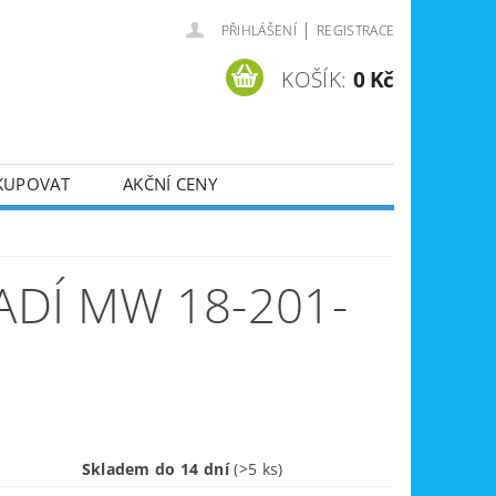
|
PŘIHLÁŠENÍ
REGISTRACE
KOŠÍK:
0 Kč
KUPOVAT
AKČNÍ CENY
SVÁŘEČKY
DLA
ZVEDÁKY
DÍ MW 18-201-
JE
ÚKLIDOVÁ TECHNIKA
Skladem do 14 dní
(>5 ks)