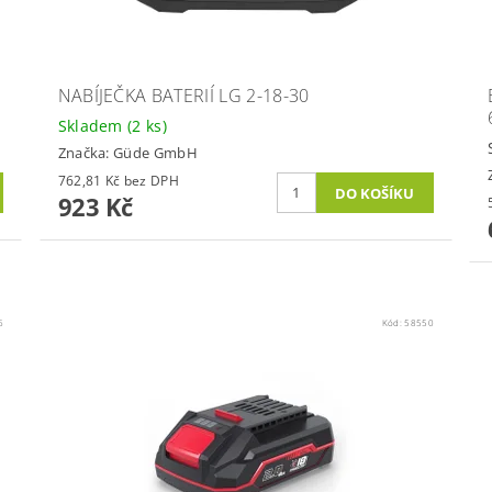
NABÍJEČKA BATERIÍ LG 2-18-30
Skladem
(2 ks)
Značka:
Güde GmbH
762,81 Kč bez DPH
923 Kč
6
Kód:
58550