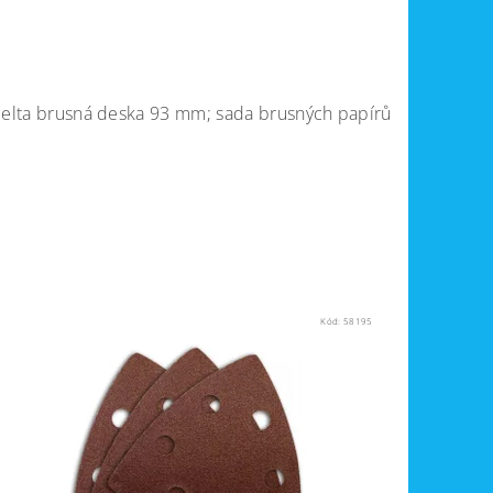
; delta brusná deska 93 mm; sada brusných papírů
Kód:
58195