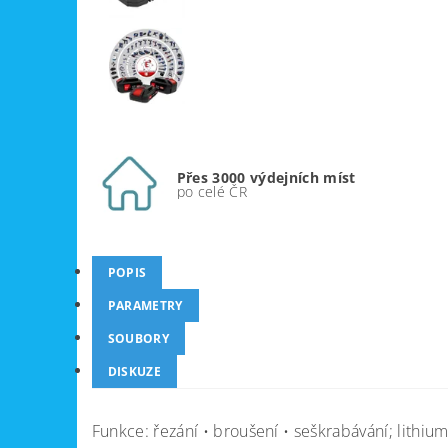
Přes 3000 výdejních míst
po celé ČR
POPIS
PARAMETRY
SOUBORY
DISKUZE
Funkce: řezání • broušení • seškrabávání; lith