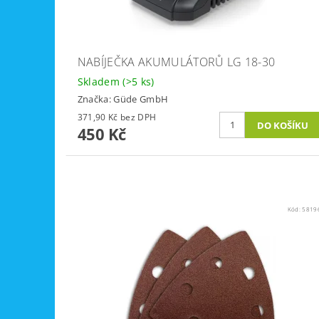
NABÍJEČKA AKUMULÁTORŮ LG 18-30
Skladem
(>5 ks)
Značka:
Güde GmbH
371,90 Kč bez DPH
450 Kč
Kód:
5819