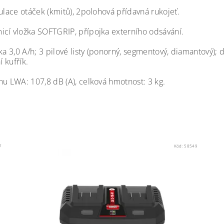
ulace otáček (kmitů), 2polohová přídavná rukojeť.
icí vložka SOFTGRIP, přípojka externího odsávání.
čka 3,0 A/h; 3 pilové listy (ponorný, segmentový, diamantový)
 kufřík.
nu LWA: 107,8 dB (A), celková hmotnost: 3 kg.
7
Kód:
58549