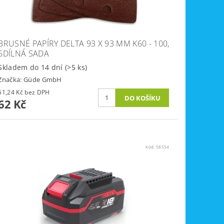
BRUSNÉ PAPÍRY DELTA 93 X 93 MM K60 - 100,
6DÍLNÁ SADA
Skladem do 14 dní
(>5 ks)
Značka:
Güde GmbH
51,24 Kč bez DPH
62 Kč
Kód:
58554