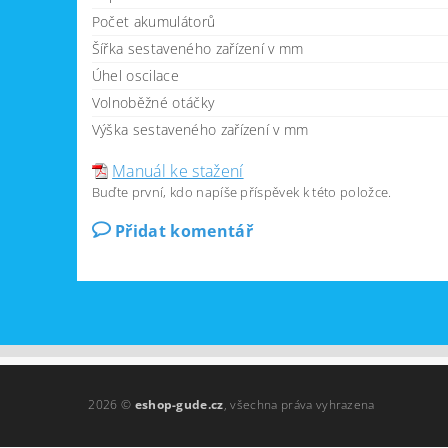
Počet akumulátorů
Šířka sestaveného zařízení v mm
Úhel oscilace
Volnoběžné otáčky
Výška sestaveného zařízení v mm
Manuál ke stažení
Buďte první, kdo napíše příspěvek k této položce.
Přidat komentář
2026 ©
eshop-gude.cz
, všechna práva vyhrazena