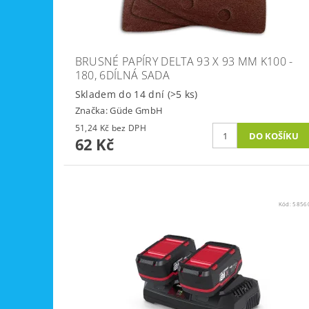
BRUSNÉ PAPÍRY DELTA 93 X 93 MM K100 -
180, 6DÍLNÁ SADA
Skladem do 14 dní
(>5 ks)
Značka:
Güde GmbH
51,24 Kč bez DPH
62 Kč
Kód:
5856