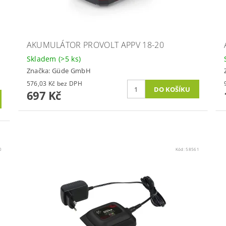
AKUMULÁTOR PROVOLT APPV 18-20
Skladem
(>5 ks)
Značka:
Güde GmbH
576,03 Kč bez DPH
697 Kč
0
Kód:
58561