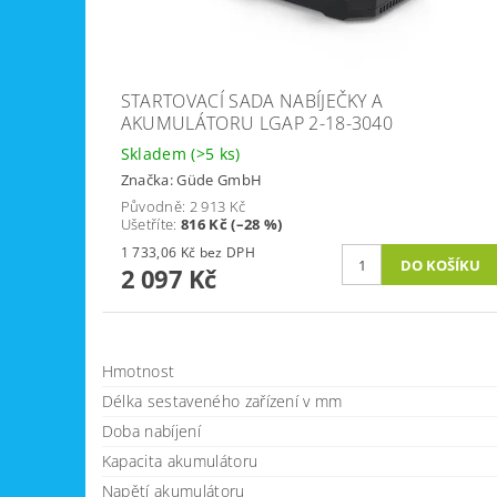
STARTOVACÍ SADA NABÍJEČKY A
AKUMULÁTORU LGAP 2-18-3040
Skladem
(>5 ks)
Značka:
Güde GmbH
Původně:
2 913 Kč
Ušetříte
:
816 Kč (–28 %)
1 733,06 Kč bez DPH
2 097 Kč
Hmotnost
Délka sestaveného zařízení v mm
Doba nabíjení
Kapacita akumulátoru
Napětí akumulátoru