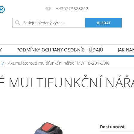
+420723683812
Y
PODMÍNKY OCHRANY OSOBNÍCH ÚDAJŮ
JAK NA
VA
AKUMULÁTOROVÉ NÁŘADÍ
PILY
TOPIDLA
 V
Akumulátorové multifunkční nářadí MW 18-201-30K
U
KOMPRESORY
ZPRACOVÁNÍ DŘEVA
ČERPA
MULTIFUNKČNÍ NÁŘA
RUČNÍ NÁŘADÍ
AKU NÁŘADÍ
STAVEBNÍ STRO
Dostupnost