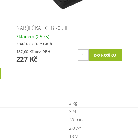
NABÍJEČKA LG 18-05 II
Skladem
(>5 ks)
Značka:
Güde GmbH
187,60 Kč bez DPH
227 Kč
3 kg
324
48 min.
2,0 Ah
18 V