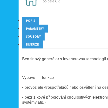
po celé ČR
POPIS
PARAMETRY
SOUBORY
DISKUZE
Benzinový generátor s invertorovou technologií 
Vybavení - funkce
• provoz elektrospotřebičů nebo osvětlení na ce
• bezrizikové připojování choulostivých elektroni
systémy atp.)