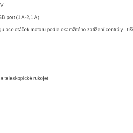
 V
B port (1 A-2,1 A)
ce otáček motoru podle okamžitého zatížení centrály - tišš
a teleskopické rukojeti