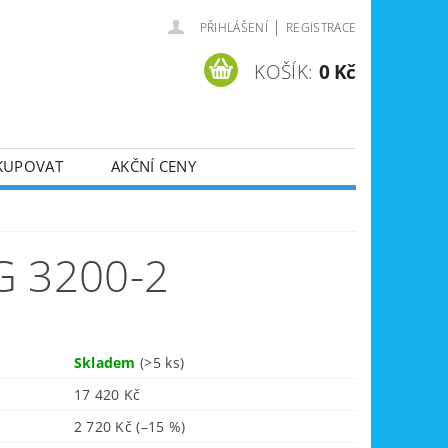
|
PŘIHLÁŠENÍ
REGISTRACE
KOŠÍK:
0 Kč
KUPOVAT
AKČNÍ CENY
SVÁŘEČKY
DLA
ZVEDÁKY
 3200-2
JE
ÚKLIDOVÁ TECHNIKA
Skladem
(>5 ks)
17 420 Kč
2 720 Kč
(–15 %)