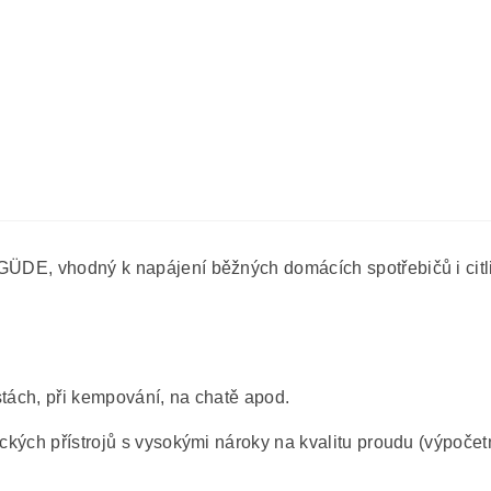
GÜDE, vhodný k napájení běžných domácích spotřebičů i citli
stách, při kempování, na chatě apod.
ckých přístrojů s vysokými nároky na kvalitu proudu (výpočetní