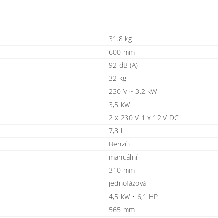
31.8 kg
600 mm
92 dB (A)
32 kg
230 V ~ 3,2 kW
3,5 kW
2 x 230 V 1 x 12 V DC
7,8 l
Benzín
manuální
310 mm
jednofázová
4,5 kW • 6,1 HP
565 mm