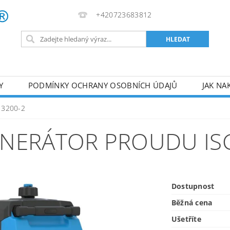
+420723683812
Y
PODMÍNKY OCHRANY OSOBNÍCH ÚDAJŮ
JAK NA
VA
AKUMULÁTOROVÉ NÁŘADÍ
PILY
TOPIDLA
G 3200-2
U
KOMPRESORY
ZPRACOVÁNÍ DŘEVA
ČERPA
NERÁTOR PROUDU ISG
RUČNÍ NÁŘADÍ
AKU NÁŘADÍ
STAVEBNÍ STRO
Dostupnost
Běžná cena
Ušetříte