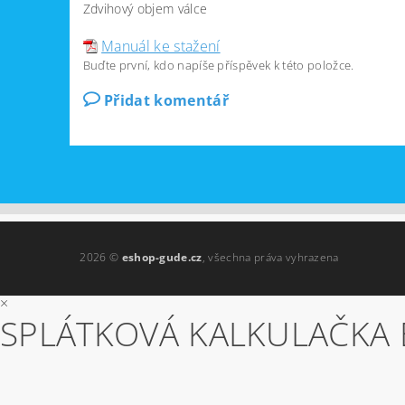
Zdvihový objem válce
Manuál ke stažení
Buďte první, kdo napíše příspěvek k této položce.
Přidat komentář
2026 ©
eshop-gude.cz
, všechna práva vyhrazena
×
SPLÁTKOVÁ KALKULAČKA 