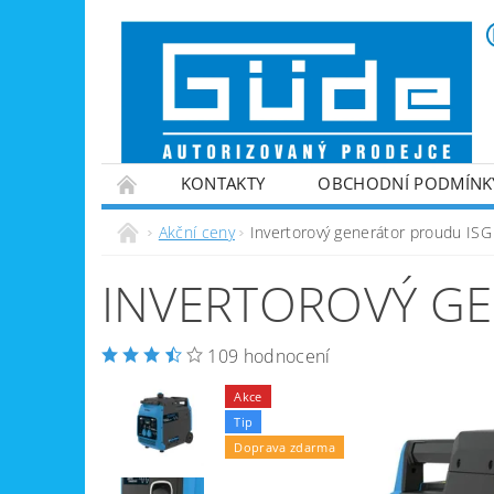
KONTAKTY
OBCHODNÍ PODMÍNK
VINTEC
ZPRACOVÁNÍ PALIVOVÉHO DŘE
Akční ceny
Invertorový generátor proudu IS
ZAHRADNÍ TECHNIKA
ZPRACOVÁNÍ KOV
INVERTOROVÝ GE
GENERÁTORY PROUDU
VYBAVENÍ DÍLEN
NABÍJEČKY BATERIÍ
109 hodnocení
Akce
Tip
Doprava zdarma