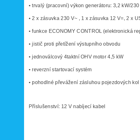
• trvalý (pracovní) výkon generátoru: 3,2 kW/230
• 2 x zásuvka 230 V~ , 1 x zásuvka 12 V=, 2 x US
• funkce ECONOMY CONTROL (elektronická regula
• jistič proti přetížení výstupního obvodu
• jednoválcový 4taktní OHV motor 4,5 kW
• reverzní startovací systém
• pohodlné převážení zásluhou pojezdových kol 
Příslušenství: 12 V nabíjecí kabel