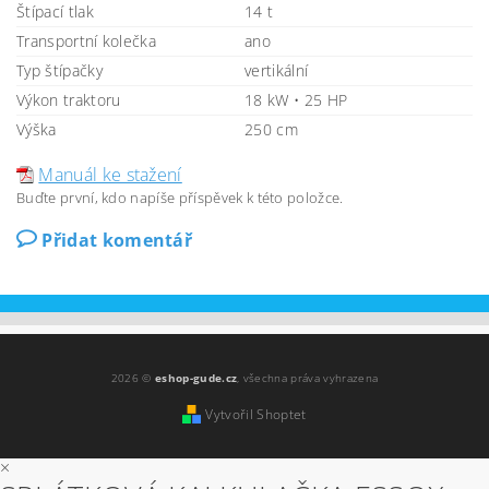
Štípací tlak
14 t
Transportní kolečka
ano
Typ štípačky
vertikální
Výkon traktoru
18 kW • 25 HP
Výška
250 cm
Manuál ke stažení
Buďte první, kdo napíše příspěvek k této položce.
Přidat komentář
2026 ©
eshop-gude.cz
, všechna práva vyhrazena
Vytvořil Shoptet
×