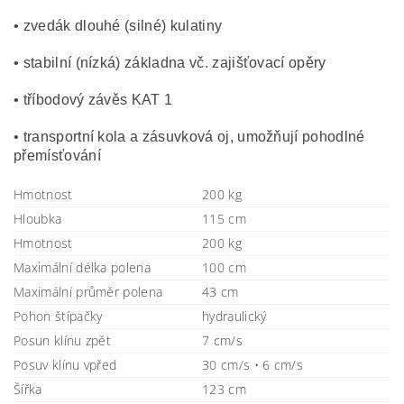
• zvedák dlouhé (silné) kulatiny
• stabilní (nízká) základna vč. zajišťovací opěry
• tříbodový závěs KAT 1
• transportní kola a zásuvková oj, umožňují pohodlné
přemísťování
Hmotnost
200 kg
Hloubka
115 cm
Hmotnost
200 kg
Maximální délka polena
100 cm
Maximální průměr polena
43 cm
Pohon štípačky
hydraulický
Posun klínu zpět
7 cm/s
Posuv klínu vpřed
30 cm/s • 6 cm/s
Šířka
123 cm