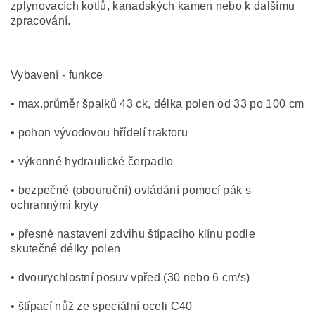
zplynovacích kotlů, kanadských kamen nebo k dalšímu
zpracování.
Vybavení - funkce
• max.průměr špalků 43 ck, délka polen od 33 po 100 cm
• pohon vývodovou hřídelí traktoru
• výkonné hydraulické čerpadlo
• bezpečné (obouruční) ovládání pomocí pák s
ochrannými kryty
• přesné nastavení zdvihu štípacího klínu podle
skutečné délky polen
• dvourychlostní posuv vpřed (30 nebo 6 cm/s)
• štípací nůž ze speciální oceli C40