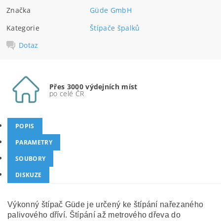
Značka
Güde GmbH
Kategorie
Štípače špalků
Dotaz
Přes 3000 výdejních míst
po celé ČR
POPIS
PARAMETRY
SOUBORY
DISKUZE
Výkonný štípač Güde je určený ke štípání nařezaného
palivového dříví. Štípání až metrového dřeva do