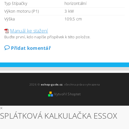
Typ štípačky
horizontální
Výkon motoru (P1)
3 kW
Výška
109,5 cm
Manuál ke stažení
Buďte první, kdo napíše příspěvek k této položce.
Přidat komentář
2026 ©
eshop-gude.cz
, všechna práva vyhrazena
Vytvořil Shoptet
×
SPLÁTKOVÁ KALKULAČKA ESSOX