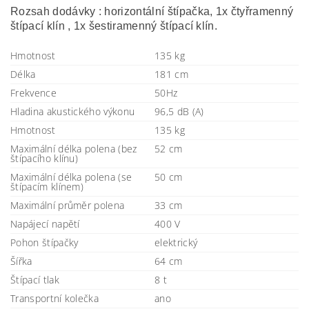
Rozsah dodávky : horizontální štípačka, 1x čtyřramenný
štípací klín , 1x šestiramenný štípací klín.
Hmotnost
135 kg
Délka
181 cm
Frekvence
50Hz
Hladina akustického výkonu
96,5 dB (A)
Hmotnost
135 kg
Maximální délka polena (bez
52 cm
štípacího klínu)
Maximální délka polena (se
50 cm
štípacím klínem)
Maximální průměr polena
33 cm
Napájecí napětí
400 V
Pohon štípačky
elektrický
Šířka
64 cm
Štípací tlak
8 t
Transportní kolečka
ano