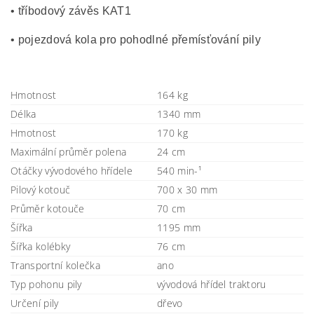
• tříbodový závěs KAT1
• pojezdová kola pro pohodlné přemísťování pily
Hmotnost
164 kg
Délka
1340 mm
Hmotnost
170 kg
Maximální průměr polena
24 cm
Otáčky vývodového hřídele
540 min-¹
Pilový kotouč
700 x 30 mm
Průměr kotouče
70 cm
Šířka
1195 mm
Šířka kolébky
76 cm
Transportní kolečka
ano
Typ pohonu pily
vývodová hřídel traktoru
Určení pily
dřevo