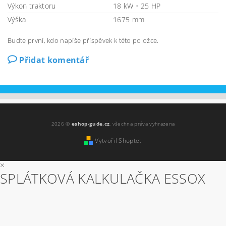
Výkon traktoru
18 kW • 25 HP
Výška
1675 mm
Buďte první, kdo napíše příspěvek k této položce.
Přidat komentář
2026 ©
eshop-gude.cz
, všechna práva vyhrazena
Vytvořil Shoptet
×
SPLÁTKOVÁ KALKULAČKA ESSOX