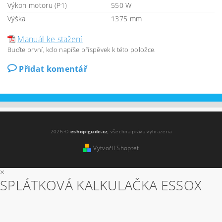
Výkon motoru (P1)
550 W
Výška
1375 mm
Manuál ke stažení
Buďte první, kdo napíše příspěvek k této položce.
Přidat komentář
2026 ©
eshop-gude.cz
, všechna práva vyhrazena
Vytvořil Shoptet
×
SPLÁTKOVÁ KALKULAČKA ESSOX