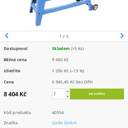
1
z 5
Dostupnost
Skladem
(>5 ks)
Běžná cena
9 660 Kč
Ušetříte
1 256 Kč
(–13 %)
Cena
6 945,45 Kč bez DPH
8 404 Kč
Kód produktu
40554
Značka
Güde GmbH