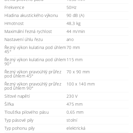
Frekvence
50Hz
Hladina akustického výkonu
90 dB (A)
Hmotnost
48,3 kg
Maximální řezná rychlost
44 m/min
Nastavení úhlu řezu
ano
Řezný výkon kulatina pod úhlem
70 mm
45°
Řezný výkon kulatina pod úhlem
115 mm
90°
Řezný výkon pravoúhlý průřez
70 x 90 mm
pod úhlem 45°
Řezný výkon pravoúhlý průřez
100 x 140 mm
pod úhlem 90°
Síťové napětí
230 V
Šířka
475 mm
Tloušťka pilového pásu
0,65 mm
Typ pásové pily
stolní
Typ pohonu pily
elektrická