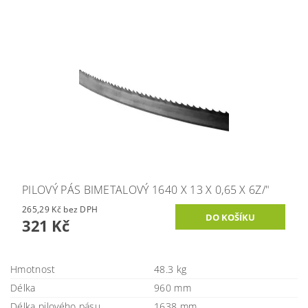
PILOVÝ PÁS BIMETALOVÝ 1640 X 13 X 0,65 X 6Z/"
265,29 Kč bez DPH
321 Kč
Hmotnost
48.3 kg
Délka
960 mm
Délka pilového pásu
1638 mm