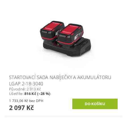
STARTOVACÍ SADA NABÍJEČKY A AKUMULÁTORU
LGAP 2-18-3040
Původně:
2 913 Kč
Ušetříte
:
816 Kč (–28 %)
1 733,06 Kč bez DPH
2 097 Kč