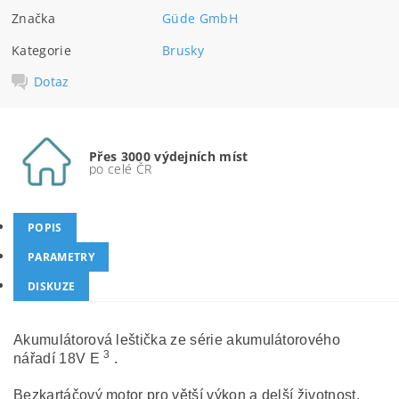
Značka
Güde GmbH
Kategorie
Brusky
Dotaz
Přes 3000 výdejních míst
po celé ČR
POPIS
PARAMETRY
DISKUZE
Akumulátorová leštička ze série akumulátorového
3
nářadí 18V E
.
Bezkartáčový motor pro větší výkon a delší životnost.