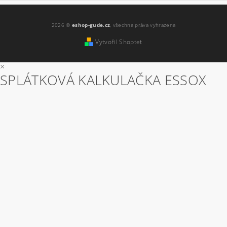
2026 ©
eshop-gude.cz
, všechna práva vyhrazena
Vytvořil Shoptet
×
SPLÁTKOVÁ KALKULAČKA ESSOX