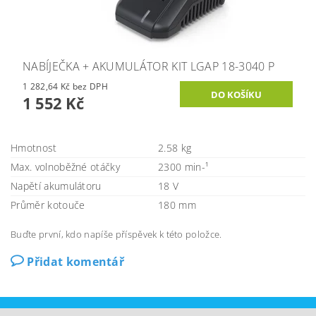
NABÍJEČKA + AKUMULÁTOR KIT LGAP 18-3040 P
1 282,64 Kč bez DPH
1 552 Kč
Hmotnost
2.58 kg
Max. volnoběžné otáčky
2300 min-¹
Napětí akumulátoru
18 V
Průměr kotouče
180 mm
Buďte první, kdo napíše příspěvek k této položce.
Přidat komentář