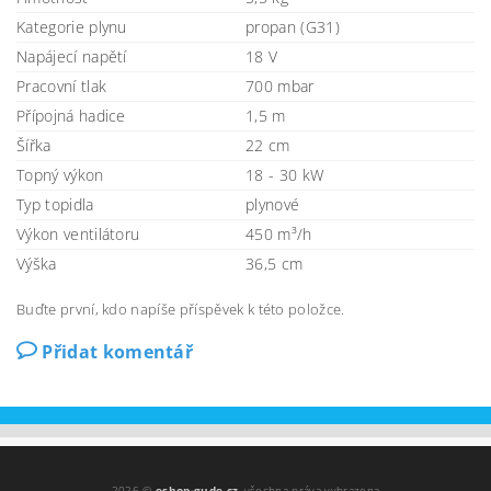
Kategorie plynu
propan (G31)
Napájecí napětí
18 V
Pracovní tlak
700 mbar
Přípojná hadice
1,5 m
Šířka
22 cm
Topný výkon
18 - 30 kW
Typ topidla
plynové
Výkon ventilátoru
450 m³/h
Výška
36,5 cm
Buďte první, kdo napíše příspěvek k této položce.
Přidat komentář
2026 ©
eshop-gude.cz
, všechna práva vyhrazena