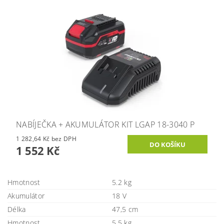
NABÍJEČKA + AKUMULÁTOR KIT LGAP 18-3040 P
1 282,64 Kč bez DPH
1 552 Kč
Hmotnost
5.2 kg
Akumulátor
18 V
Délka
47,5 cm
Hmotnost
5,5 kg