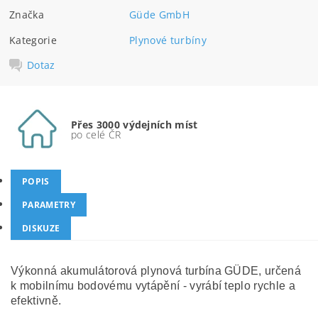
Značka
Güde GmbH
Kategorie
Plynové turbíny
Dotaz
Přes 3000 výdejních míst
po celé ČR
POPIS
PARAMETRY
DISKUZE
Výkonná akumulátorová plynová turbína GÜDE, určená
k mobilnímu bodovému vytápění - vyrábí teplo rychle a
efektivně.