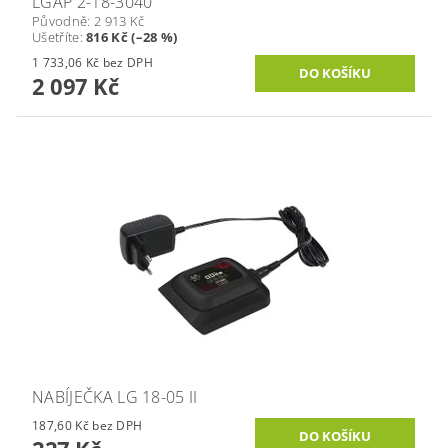
LGAP 2-18-3040
Původně:
2 913 Kč
Ušetříte
:
816 Kč (–28 %)
1 733,06 Kč bez DPH
2 097 Kč
NABÍJEČKA LG 18-05 II
187,60 Kč bez DPH