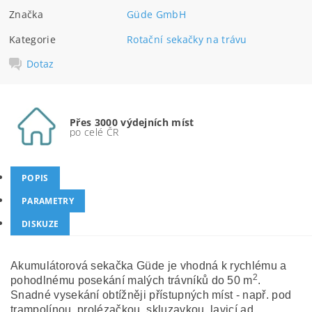
Značka
Güde GmbH
Kategorie
Rotační sekačky na trávu
Dotaz
Přes 3000 výdejních míst
po celé ČR
POPIS
PARAMETRY
DISKUZE
Akumulátorová sekačka Güde je vhodná k rychlému a
2
pohodlnému posekání malých trávníků do 50 m
.
Snadné vysekání obtížněji přístupných míst - např. pod
trampolínou, prolézačkou, skluzavkou, lavicí ad.