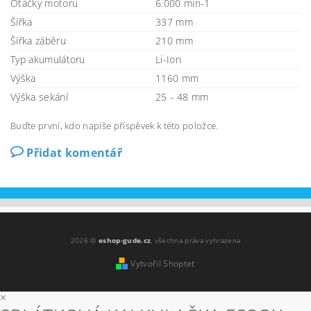
Otáčky motoru
6.000 min-1
Šířka
337 mm
Šířka záběru
210 mm
Typ akumulátoru
Li-Ion
Výška
1160 mm
Výška sekání
25 - 48 mm
Buďte první, kdo napíše příspěvek k této položce.
Přidat komentář
2026 ©
eshop-gude.cz
, všechna práva vyhrazena
Vytvořil Shoptet
×