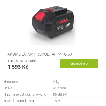
AKUMULÁTOR PROVOLT APPV 18-60
1 316,53 Kč bez DPH
1 593 Kč
Hmotnost
4 kg
Délka
412 mm
Hladina akustického výkonu
86 dB (A)
Napětí akumulátoru
18 V