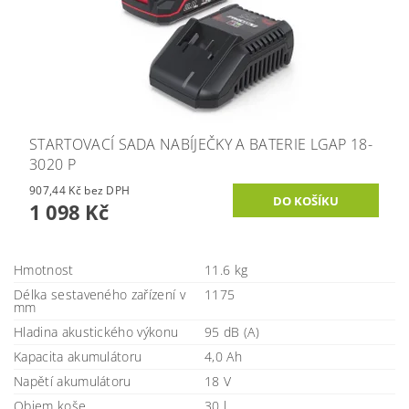
STARTOVACÍ SADA NABÍJEČKY A BATERIE LGAP 18-
3020 P
907,44 Kč bez DPH
1 098 Kč
Hmotnost
11.6 kg
Délka sestaveného zařízení v
1175
mm
Hladina akustického výkonu
95 dB (A)
Kapacita akumulátoru
4,0 Ah
Napětí akumulátoru
18 V
Objem koše
30 l