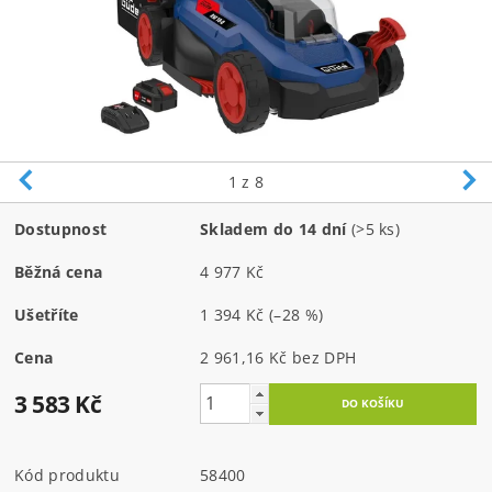
1
z 8
Dostupnost
Skladem do 14 dní
(>5 ks)
Běžná cena
4 977 Kč
Ušetříte
1 394 Kč
(–28 %)
Cena
2 961,16 Kč bez DPH
3 583 Kč
Kód produktu
58400