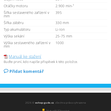
Otáčky motoru
2.900 min-¹
Šířka sestaveného zařízení v
395
mm
Šířka záběru
330 mm
Typ akumulátoru
Li-Ion
Výška sekání
25-75 mm
Výška sestaveného zařízení v
1000
mm
Manuál ke stažení
Buďte první, kdo napíše příspěvek k této položce.
Přidat komentář
2026 ©
eshop-gude.cz
, všechna práva vyhrazena
Vytvořil Shoptet