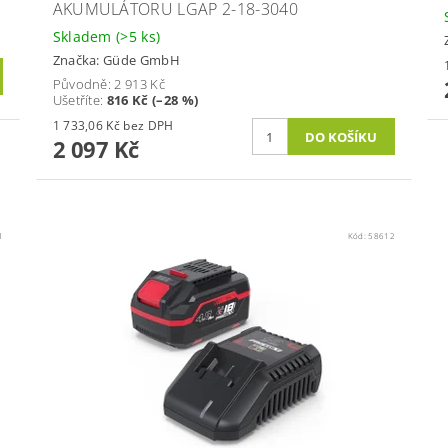
AKUMULÁTORU LGAP 2-18-3040
Skladem
(>5 ks)
Značka:
Güde GmbH
Původně:
2 913 Kč
Ušetříte
:
816 Kč (–28 %)
1 733,06 Kč bez DPH
2 097 Kč
1
Kód:
58612