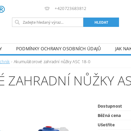
+420723683812
Y
PODMÍNKY OCHRANY OSOBNÍCH ÚDAJŮ
JAK NA
VA
AKUMULÁTOROVÉ NÁŘADÍ
PILY
TOPIDLA
chnik
Akumulátorové zahradní nůžky ASC 18-0
U
KOMPRESORY
ZPRACOVÁNÍ DŘEVA
ČERPA
ZAHRADNÍ NŮŽKY AS
RUČNÍ NÁŘADÍ
AKU NÁŘADÍ
STAVEBNÍ STRO
Dostupnost
Běžná cena
Ušetříte