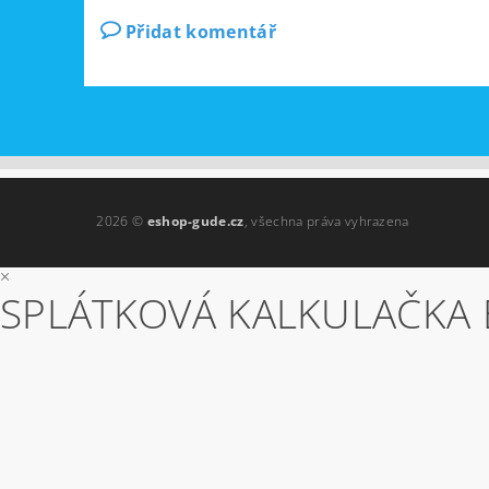
Přidat komentář
2026 ©
eshop-gude.cz
, všechna práva vyhrazena
×
SPLÁTKOVÁ KALKULAČKA 