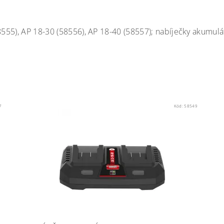
58555), AP 18-30 (58556), AP 18-40 (58557); nabíječky akumulá
7
Kód:
58549