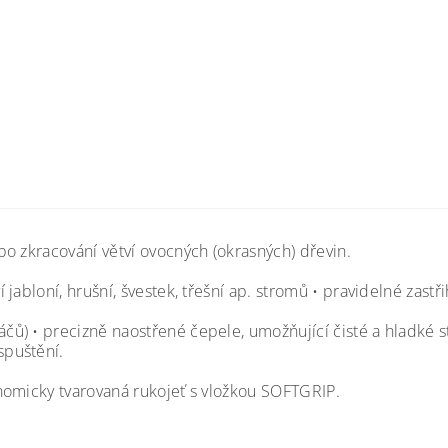
o zkracování větví ovocných (okrasných) dřevin.
abloní, hrušní, švestek, třešní ap. stromů • pravidelné zastř
) • precizně naostřené čepele, umožňující čisté a hladké st
spuštění.
nomicky tvarovaná rukojeť s vložkou SOFTGRIP.