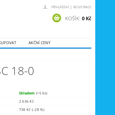
|
PŘIHLÁŠENÍ
REGISTRACE
KOŠÍK:
0 Kč
KUPOVAT
AKČNÍ CENY
SVÁŘEČKY
DLA
ZVEDÁKY
C 18-0
JE
ÚKLIDOVÁ TECHNIKA
Skladem
(>5 ks)
2 636 Kč
738 Kč
(–28 %)