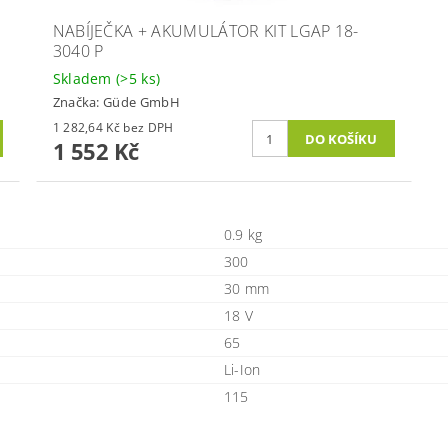
NABÍJEČKA + AKUMULÁTOR KIT LGAP 18-
3040 P
Skladem
(>5 ks)
Značka:
Güde GmbH
1 282,64 Kč bez DPH
1 552 Kč
0.9 kg
300
30 mm
18 V
65
Li-Ion
115