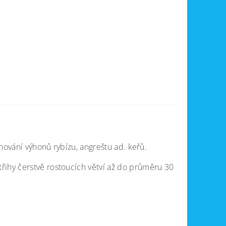
ihování výhonů rybízu, angreštu ad. keřů.
řihy čerstvě rostoucích větví až do průměru 30