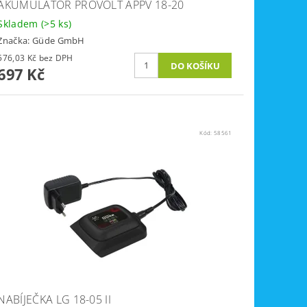
AKUMULÁTOR PROVOLT APPV 18-20
Skladem
(>5 ks)
Značka:
Güde GmbH
576,03 Kč bez DPH
697 Kč
Kód:
58561
NABÍJEČKA LG 18-05 II