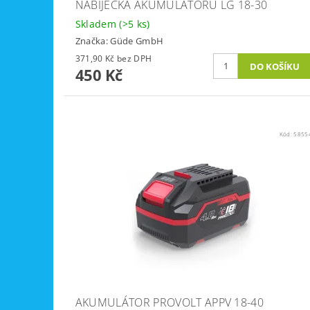
NABÍJEČKA AKUMULÁTORŮ LG 18-30
Skladem
(>5 ks)
Značka:
Güde GmbH
371,90 Kč bez DPH
450 Kč
Kód:
5855
AKUMULÁTOR PROVOLT APPV 18-40