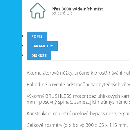
Přes 3000 výdejních míst
po celé ČR
POPIS
PARAMETRY
DISKUZE
Akumulátorové nůžky, určené k prostříhávání neb
Pohodlné a rychlé odstranění nadbytečných větví j
Výkonný BRUSHLESS motor (bez uhlíkových kartáčů
mm • posuvný spínač, zamezující neúmyslnému 
Konstrukce: robustní ocelové bypass nože, ergo
Celkové rozměry (d x š x v): 300 x 65 x 115 mm.