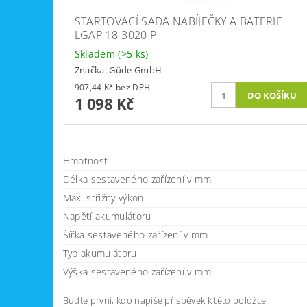
STARTOVACÍ SADA NABÍJEČKY A BATERIE
LGAP 18-3020 P
Skladem
(>5 ks)
Značka:
Güde GmbH
907,44 Kč bez DPH
1 098 Kč
Hmotnost
Délka sestaveného zařízení v mm
Max. střižný výkon
Napětí akumulátoru
Šířka sestaveného zařízení v mm
Typ akumulátoru
Výška sestaveného zařízení v mm
Buďte první, kdo napíše příspěvek k této položce.