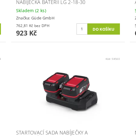
NABÍJEČKA BATERIÍ LG 2-18-30
Skladem
(2 ks)
Značka:
Güde GmbH
762,81 Kč bez DPH
923 Kč
4
Kód:
58560
STARTOVACÍ SADA NABÍJEČKY A