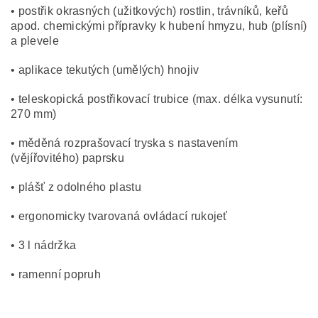
• postřik okrasných (užitkových) rostlin, trávníků, keřů
apod. chemickými přípravky k hubení hmyzu, hub (plísní)
a plevele
• aplikace tekutých (umělých) hnojiv
• teleskopická postřikovací trubice (max. délka vysunutí:
270 mm)
• měděná rozprašovací tryska s nastavením
(vějířovitého) paprsku
• plášť z odolného plastu
• ergonomicky tvarovaná ovládací rukojeť
• 3 l nádržka
• ramenní popruh