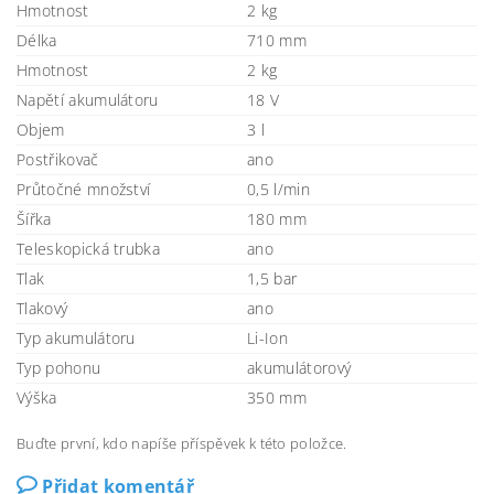
Hmotnost
2 kg
Délka
710 mm
Hmotnost
2 kg
Napětí akumulátoru
18 V
Objem
3 l
Postřikovač
ano
Průtočné množství
0,5 l/min
Šířka
180 mm
Teleskopická trubka
ano
Tlak
1,5 bar
Tlakový
ano
Typ akumulátoru
Li-Ion
Typ pohonu
akumulátorový
Výška
350 mm
Buďte první, kdo napíše příspěvek k této položce.
Přidat komentář