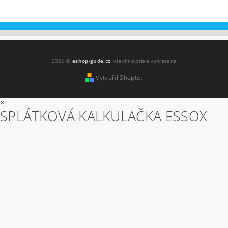
2026 ©
eshop-gude.cz
, všechna práva vyhrazena
Vytvořil Shoptet
×
SPLÁTKOVÁ KALKULAČKA ESSOX