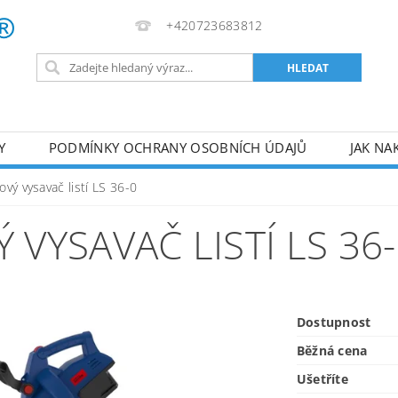
+420723683812
Y
PODMÍNKY OCHRANY OSOBNÍCH ÚDAJŮ
JAK NA
VA
AKUMULÁTOROVÉ NÁŘADÍ
PILY
TOPIDLA
vý vysavač listí LS 36-0
U
KOMPRESORY
ZPRACOVÁNÍ DŘEVA
ČERPA
YSAVAČ LISTÍ LS 36-
RUČNÍ NÁŘADÍ
AKU NÁŘADÍ
STAVEBNÍ STRO
Dostupnost
Běžná cena
Ušetříte