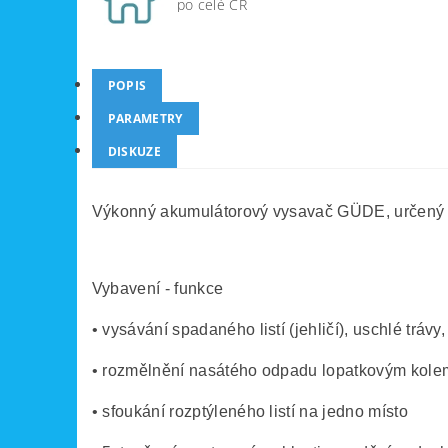
po celé ČR
POPIS
PARAMETRY
DISKUZE
Výkonný akumulátorový vysavač GÜDE, určený k 
Vybavení - funkce
• vysávání spadaného listí (jehličí), uschlé trávy
• rozmělnění nasátého odpadu lopatkovým kole
• sfoukání rozptýleného listí na jedno místo