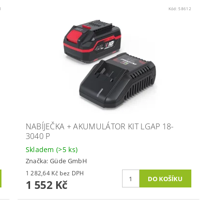
1
Kód:
58612
NABÍJEČKA + AKUMULÁTOR KIT LGAP 18-
3040 P
Skladem
(>5 ks)
Značka:
Güde GmbH
1 282,64 Kč bez DPH
1 552 Kč