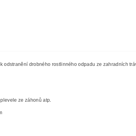
odstranění drobného rostlinného odpadu ze zahradních trá
, plevele ze záhonů atp.
m