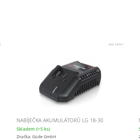
5
Kód:
58547
NABÍJEČKA AKUMULÁTORŮ LG 18-30
Skladem
(>5 ks)
Značka:
Güde GmbH