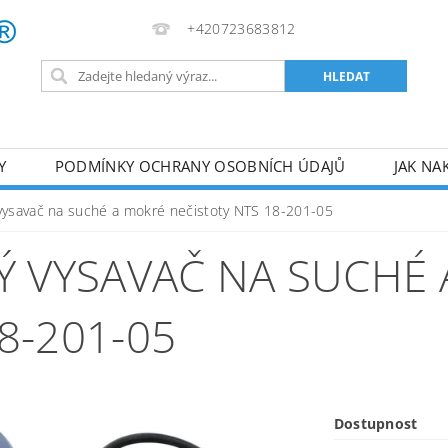
+420723683812
Y
PODMÍNKY OCHRANY OSOBNÍCH ÚDAJŮ
JAK NA
VA
AKUMULÁTOROVÉ NÁŘADÍ
PILY
TOPIDLA
vysavač na suché a mokré nečistoty NTS 18-201-05
U
KOMPRESORY
ZPRACOVÁNÍ DŘEVA
ČERPA
 VYSAVAČ NA SUCHÉ 
RUČNÍ NÁŘADÍ
AKU NÁŘADÍ
STAVEBNÍ STRO
8-201-05
Dostupnost