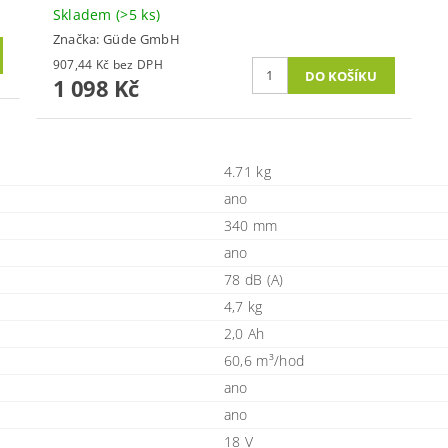
Skladem
(>5 ks)
Značka:
Güde GmbH
907,44 Kč bez DPH
1 098 Kč
4.71 kg
ano
340 mm
ano
78 dB (A)
4,7 kg
2,0 Ah
60,6 m³/hod
ano
ano
18 V