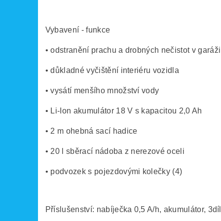
Vybavení - funkce
• odstranění prachu a drobných nečistot v garáži
• důkladné vyčištění interiéru vozidla
• vysátí menšího množství vody
• Li-Ion akumulátor 18 V s kapacitou 2,0 Ah
• 2 m ohebná sací hadice
• 20 l sběrací nádoba z nerezové oceli
• podvozek s pojezdovými kolečky (4)
Příslušenství: nabíječka 0,5 A/h, akumulátor, 3díl