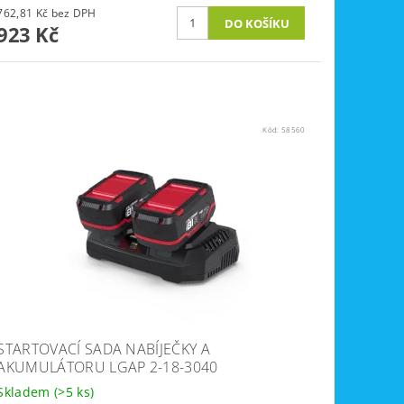
762,81 Kč bez DPH
923 Kč
Kód:
58560
STARTOVACÍ SADA NABÍJEČKY A
AKUMULÁTORU LGAP 2-18-3040
Skladem
(>5 ks)