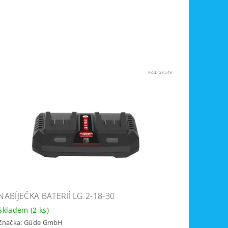
Kód:
58549
NABÍJEČKA BATERIÍ LG 2-18-30
Skladem
(2 ks)
Značka:
Güde GmbH