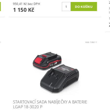
950,41 Kč bez DPH
1 150 Kč
1
Kód:
58611
STARTOVACÍ SADA NABÍJEČKY A BATERIE
LGAP 18-3020 P