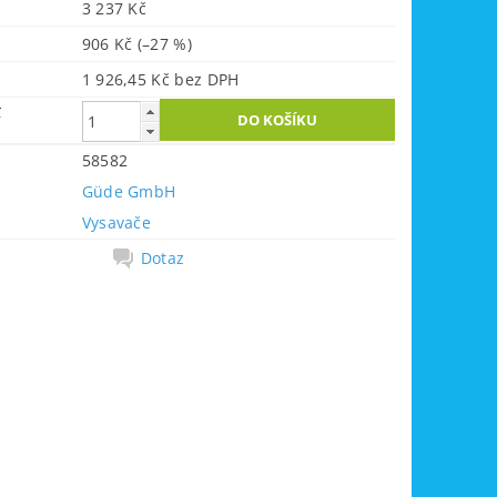
3 237 Kč
906 Kč
(–27 %)
1 926,45 Kč bez DPH
č
58582
Güde GmbH
Vysavače
Dotaz