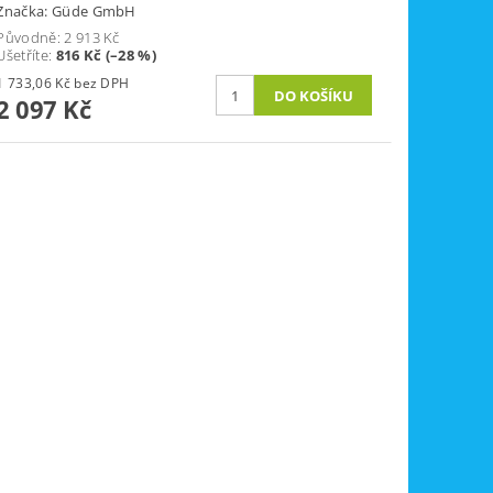
Značka:
Güde GmbH
Původně:
2 913 Kč
Ušetříte
:
816 Kč (–28 %)
1 733,06 Kč bez DPH
2 097 Kč