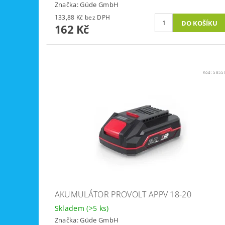
Značka:
Güde GmbH
133,88 Kč bez DPH
162 Kč
Kód:
5855
AKUMULÁTOR PROVOLT APPV 18-20
Skladem
(>5 ks)
Značka:
Güde GmbH