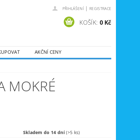
|
PŘIHLÁŠENÍ
REGISTRACE
KOŠÍK:
0 Kč
KUPOVAT
AKČNÍ CENY
SVÁŘEČKY
DLA
ZVEDÁKY
A MOKRÉ
JE
ÚKLIDOVÁ TECHNIKA
Skladem do 14 dní
(>5 ks)