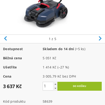
1
z 5
Dostupnost
Skladem do 14 dní
(>5 ks)
Běžná cena
5 051 Kč
Ušetříte
1 414 Kč
(–27 %)
Cena
3 005,79 Kč bez DPH
3 637 Kč
Kód produktu
58639