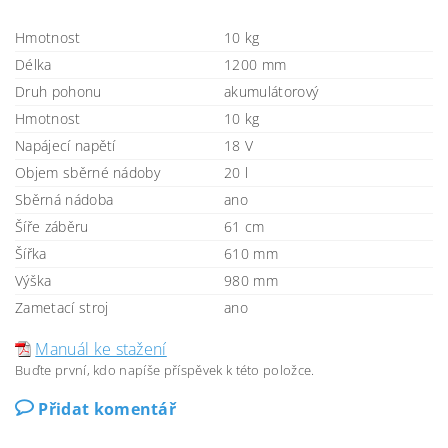
Hmotnost
10 kg
Délka
1200 mm
Druh pohonu
akumulátorový
Hmotnost
10 kg
Napájecí napětí
18 V
Objem sběrné nádoby
20 l
Sběrná nádoba
ano
Šíře záběru
61 cm
Šířka
610 mm
Výška
980 mm
Zametací stroj
ano
Manuál ke stažení
Buďte první, kdo napíše příspěvek k této položce.
Přidat komentář