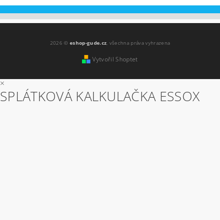
2026 ©
eshop-gude.cz
, všechna práva vyhrazena
Vytvořil Shoptet
×
SPLÁTKOVÁ KALKULAČKA ESSOX