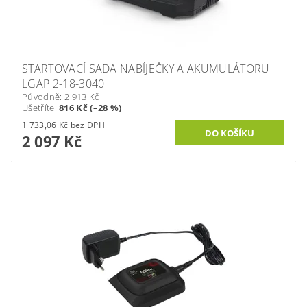
STARTOVACÍ SADA NABÍJEČKY A AKUMULÁTORU
LGAP 2-18-3040
Původně:
2 913 Kč
Ušetříte
:
816 Kč (–28 %)
1 733,06 Kč bez DPH
2 097 Kč