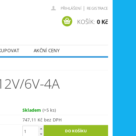
|
PŘIHLÁŠENÍ
REGISTRACE
KOŠÍK:
0 Kč
KUPOVAT
AKČNÍ CENY
SVÁŘEČKY
DLA
ZVEDÁKY
12V/6V-4A
JE
ÚKLIDOVÁ TECHNIKA
Skladem
(>5 ks)
747,11 Kč bez DPH