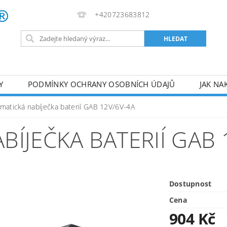
+420723683812
Y
PODMÍNKY OCHRANY OSOBNÍCH ÚDAJŮ
JAK NA
VA
AKUMULÁTOROVÉ NÁŘADÍ
PILY
TOPIDLA
matická nabíječka baterií GAB 12V/6V-4A
U
KOMPRESORY
ZPRACOVÁNÍ DŘEVA
ČERPA
ÍJEČKA BATERIÍ GAB 
RUČNÍ NÁŘADÍ
AKU NÁŘADÍ
STAVEBNÍ STRO
Dostupnost
Cena
904 Kč