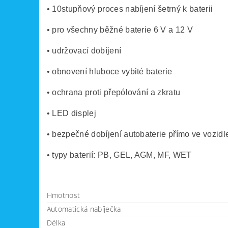
• 10stupňový proces nabíjení šetrný k baterii
• pro všechny běžné baterie 6 V a 12 V
• udržovací dobíjení
• obnovení hluboce vybité baterie
• ochrana proti přepólování a zkratu
• LED displej
• bezpečné dobíjení autobaterie přímo ve vozidl
• typy baterií: PB, GEL, AGM, MF, WET
Hmotnost
Automatická nabíječka
Délka