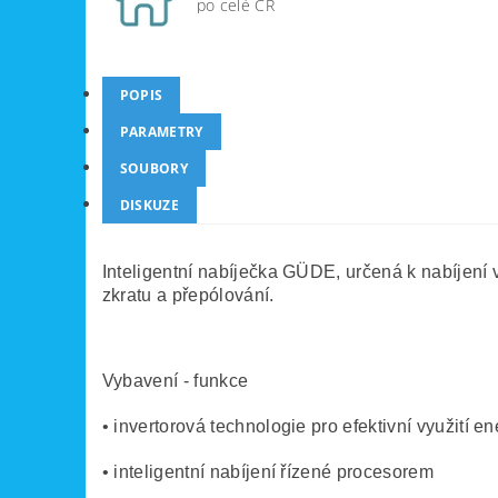
po celé ČR
POPIS
PARAMETRY
SOUBORY
DISKUZE
Inteligentní nabíječka GÜDE, určená k nabíjení v
zkratu a přepólování.
Vybavení - funkce
• invertorová technologie pro efektivní využití en
• inteligentní nabíjení řízené procesorem