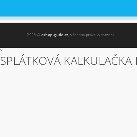
2026 ©
eshop-gude.cz
, všechna práva vyhrazena
×
SPLÁTKOVÁ KALKULAČKA 