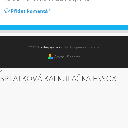
Buďte první, kdo napíše příspěvek k této položce.
Přidat komentář
2026 ©
eshop-gude.cz
, všechna práva vyhrazena
Vytvořil Shoptet
×
SPLÁTKOVÁ KALKULAČKA ESSOX