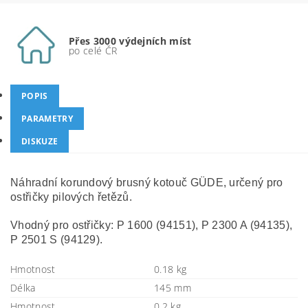
Přes 3000 výdejních míst
po celé ČR
POPIS
PARAMETRY
DISKUZE
Náhradní korundový brusný kotouč GÜDE, určený pro
ostřičky pilových řetězů.
Vhodný pro ostřičky: P 1600 (94151), P 2300 A (94135),
P 2501 S (94129).
Hmotnost
0.18 kg
Délka
145 mm
Hmotnost
0,2 kg