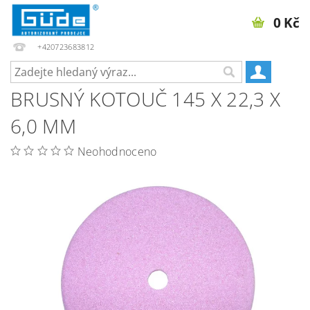
0 Kč
+420723683812
BRUSNÝ KOTOUČ 145 X 22,3 X
6,0 MM
Neohodnoceno