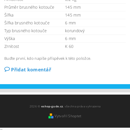
Průměr brusného kotouče
145 mm
Šířka
145 mm
Šířka brusného kotouče
6 mm
Typ brusného kotouče
korundový
Výška
6 mm
Zrnitost
K 60
Buďte první, kdo napíše příspěvek k této položce.
Přidat komentář
2026 ©
eshop-gude.cz
, všechna práva vyhrazena
Vytvořil Shoptet